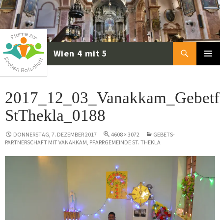
Zum
Inhalt
springen
Suchen
PRIMÄR
MENÜ
2017_12_03_Vanakkam_Gebetf
StThekla_0188
DONNERSTAG, 7. DEZEMBER 2017
4608 × 3072
GEBETS-
PARTNERSCHAFT MIT VANAKKAM, PFARRGEMEINDE ST. THEKLA