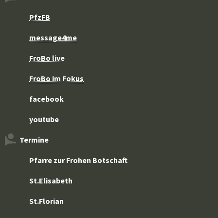
PfzFB
message4me
FroBo live
FroBo im Fokus
facebook
youtube
Termine
Pfarre zur Frohen Botschaft
St.Elisabeth
St.Florian