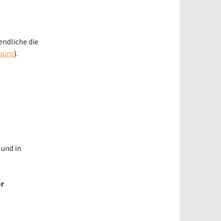
ndliche die
büro
).
) und in
r