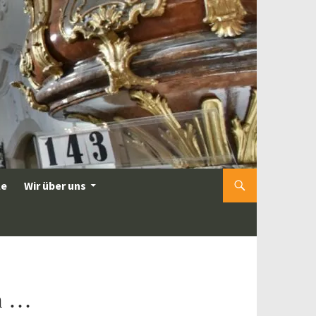
le
Wir über uns
en …