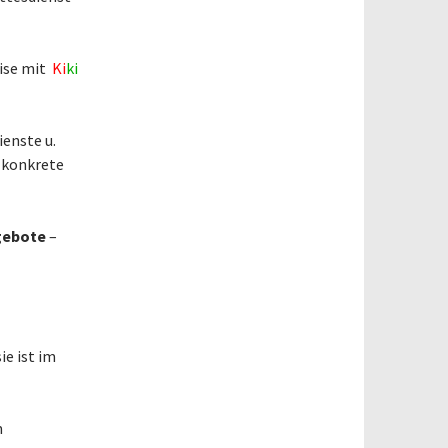
eise mit
Ki
ki
enste u.
 konkrete
gebote
–
ie ist im
m