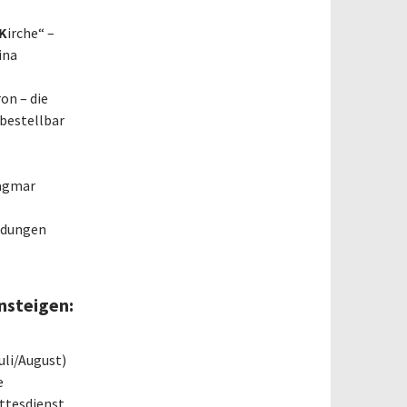
K
irche“ –
ina
on – die
 bestellbar
Dagmar
adungen
nsteigen:
uli/August)
e
ottesdienst