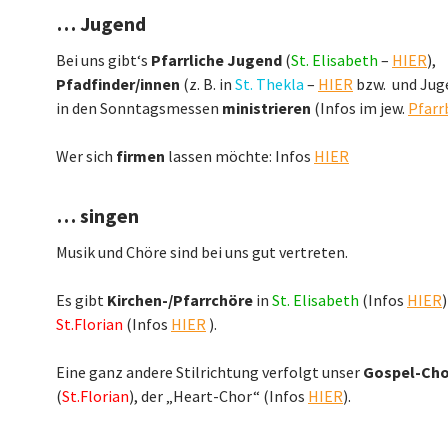
… Jugend
Bei uns gibt‘s
Pfarrliche Jugend
(
St. Elisabeth
–
HIER
),
Pfadfinder/innen
(z. B. in
St. Thekla
–
HIER
bzw. und Juge
in den Sonntagsmessen
ministrieren
(Infos im jew.
Pfarr
Wer sich
firmen
lassen möchte: Infos
HIER
… singen
Musik und Chöre sind bei uns gut vertreten.
Es gibt
Kirchen-/Pfarrchöre
in
St. Elisabeth
(Infos
HIER
St.Florian
(Infos
HIER
).
Eine ganz andere Stilrichtung verfolgt unser
Gospel-Cho
(
St.Florian
), der „Heart-Chor“ (Infos
HIER
).