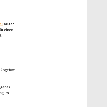
er
bietet
ür einen
t
s-Angebot
eigenes
tag im