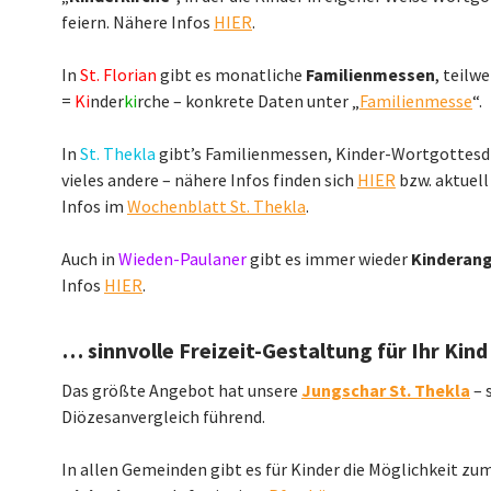
feiern. Nähere Infos
HIER
.
In
St. Florian
gibt es monatliche
Familienmessen
, teilw
=
Ki
nder
ki
rche – konkrete Daten unter „
Familienmesse
“.
In
St. Thekla
gibt’s Familienmessen, Kinder-Wortgottesdi
vieles andere – nähere Infos finden sich
HIER
bzw. aktuell
Infos im
Wochenblatt St. Thekla
.
Auch in
Wieden-Paulaner
gibt es immer wieder
Kinderan
Infos
HIER
.
… sinnvolle Freizeit-Gestaltung für Ihr Kind
Das größte Angebot hat unsere
Jungschar St. Thekla
– s
Diözesanvergleich führend.
In allen Gemeinden gibt es für Kinder die Möglichkeit zu