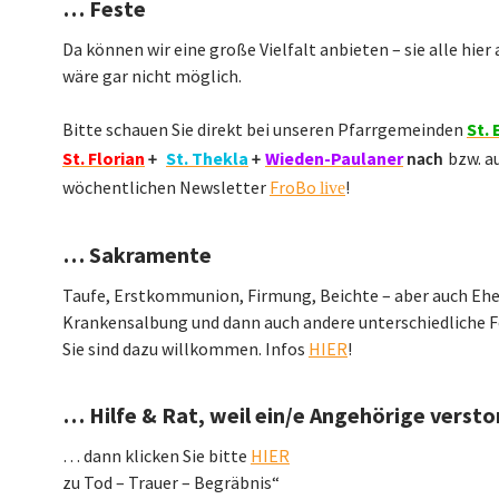
… Feste
Da können wir eine große Vielfalt anbieten – sie alle hier
wäre gar nicht möglich.
Bitte schauen Sie direkt bei unseren Pfarrgemeinden
St. 
St. Florian
St. Thekla
Wieden-Paulaner
bzw. a
+
+
nach
wöchentlichen Newsletter
FroBo
!
live
… Sakramente
Taufe, Erstkommunion, Firmung, Beichte – aber auch Eh
Krankensalbung und dann auch andere unterschiedliche 
Sie sind dazu willkommen. Infos
HIER
!
… Hilfe & Rat, weil ein/e Angehörige versto
… dann klicken Sie bitte
HIER
zu Tod – Trauer – Begräbnis“