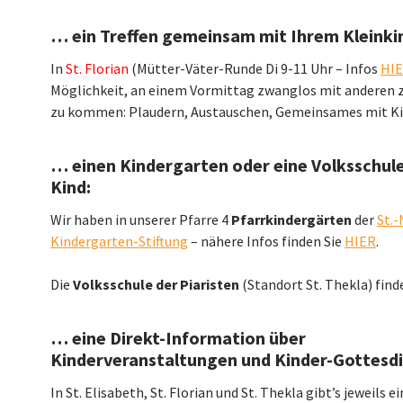
… ein Treffen gemeinsam mit Ihrem Kleinki
In
St. Florian
(Mütter-Väter-Runde Di 9-11 Uhr – Infos
HI
Möglichkeit, an einem Vormittag zwanglos mit andere
zu kommen: Plaudern, Austauschen, Gemeinsames mit K
… einen Kindergarten oder eine Volksschule
Kind:
Wir haben in unserer Pfarre 4
Pfarrkindergärten
der
St.-
Kindergarten-Stiftung
– nähere Infos finden Sie
HIER
.
Die
Volksschule der Piaristen
(Standort St. Thekla) find
… eine Direkt-Information über
Kinderveranstaltungen und Kinder-Gottesdi
In St. Elisabeth, St. Florian und St. Thekla gibt’s jeweils e