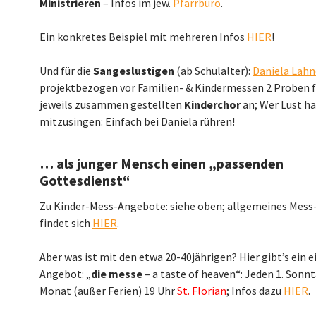
Ministrieren
– Infos im jew.
Pfarrbüro
.
Ein konkretes Beispiel mit mehreren Infos
HIER
!
Und für die
Sangeslustigen
(ab Schulalter):
Daniela Lahn
projektbezogen vor Familien- & Kindermessen 2 Proben f
jeweils zusammen gestellten
Kinderchor
an; Wer Lust ha
mitzusingen: Einfach bei Daniela rühren!
… als junger Mensch einen „passenden
Gottesdienst“
Zu Kinder-Mess-Angebote: siehe oben; allgemeines Mes
findet sich
HIER
.
Aber was ist mit den etwa 20-40jährigen? Hier gibt’s ein 
Angebot: „
die messe
– a taste of heaven“: Jeden 1. Sonn
Monat (außer Ferien) 19 Uhr
St. Florian
; Infos dazu
HIER
.