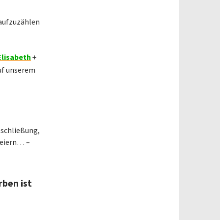
 aufzuzählen
Elisabeth
+
uf unserem
eschließung,
Feiern… –
rben ist