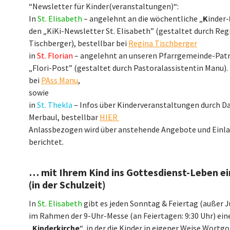
“Newsletter für Kinder(veranstaltungen)“:
In
St. Elisabeth
– angelehnt an die wöchentliche „
K
inder-
den „KiKi-Newsletter St. Elisabeth” (gestaltet durch Reg
Tischberger), bestellbar bei
Regina Tischberger
in
St. Florian
– angelehnt an unseren Pfarrgemeinde-Patr
„Flori-Post” (gestaltet durch Pastoralassistentin Manu).
bei
PAss Manu
,
sowie
in
St. Thekla
– Infos über Kinderveranstaltungen durch 
Merbaul, bestellbar
HIER
Anlassbezogen wird über anstehende Angebote und Einl
berichtet.
… mit Ihrem Kind ins Gottesdienst-Leben ei
(in der Schulzeit)
In
St. Elisabeth
gibt es jeden Sonntag & Feiertag (außer J
im Rahmen der 9-Uhr-Messe (an Feiertagen: 9:30 Uhr) ein
„
Kinderkirche
“, in der die Kinder in eigener Weise Wortg