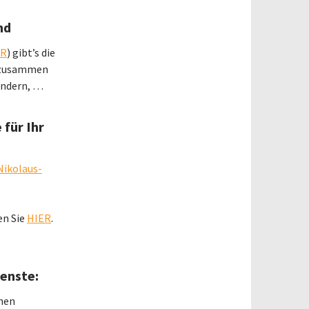
nd
ER
) gibt’s die
n zusammen
indern, …
 für Ihr
Nikolaus-
en Sie
HIER
.
enste:
inen