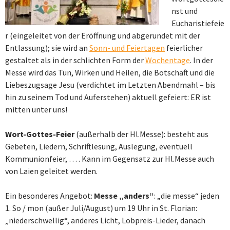
nst und
Eucharistiefeie
r (eingeleitet von der Eröffnung und abgerundet mit der
Entlassung); sie wird an
Sonn- und Feiertagen
feierlicher
gestaltet als in der schlichten Form der
Wochentage
. In der
Messe wird das Tun, Wirken und Heilen, die Botschaft und die
Liebeszugsage Jesu (verdichtet im Letzten Abendmahl – bis
hin zu seinem Tod und Auferstehen) aktuell gefeiert: ER ist
mitten unter uns!
Wort-Gottes-Feier
(außerhalb der Hl.Messe): besteht aus
Gebeten, Liedern, Schriftlesung, Auslegung, eventuell
Kommunionfeier, … . Kann im Gegensatz zur Hl.Messe auch
von Laien geleitet werden.
Ein besonderes Angebot:
Messe „anders“
: „die messe“ jeden
1. So / mon (außer Juli/August) um 19 Uhr in St. Florian:
„niederschwellig“, anderes Licht, Lobpreis-Lieder, danach