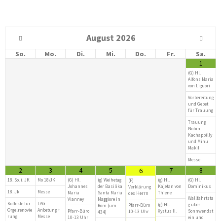
August
2026
So.
Mo.
Di.
Mi.
Do.
Fr.
Sa.
1
(G) Hl.
Alfons Maria
von Liguori
Vorbereitung
und Gebet
für Trauung
Trauung
Nobin
Kachappilly
und Minu
Makil
Messe
2
3
4
5
7
8
6
18. So. i. JK
Mo 18/JK
(G) Hl.
(g) Weihetag
(g) Hl.
(G) Hl.
(F)
Johannes
der Basilika
Kajetan von
Dominikus
Verklärung
18. Jk
Messe
Maria
Santa Maria
Thiene
des Herrn
Wallfahrtsta
Vianney
Maggiore in
Kollekte für
LAG
(g) Hl.
g über
Pfarr-Büro
Rom (um
Orgelrenovie
Anbetung +
Pfarr-Büro
Xystus II.
Sonnwendst
10-13 Uhr
434)
rung
Messe
10-13 Uhr
ein und