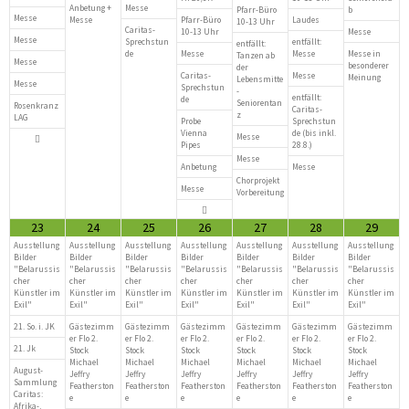
Anbetung +
Messe
Pfarr-Büro
b
Messe
Messe
Pfarr-Büro
Laudes
10-13 Uhr
Caritas-
10-13 Uhr
Messe
Messe
Sprechstun
entfällt:
entfällt:
de
Messe
Messe
Messe in
Tanzen ab
Messe
besonderer
der
Caritas-
Messe
Meinung
Lebensmitte
Messe
Sprechstun
-
entfällt:
de
Seniorentan
Rosenkranz
Caritas-
z
LAG
Probe
Sprechstun
Vienna
de (bis inkl.
Messe
Pipes
28.8.)
Messe
Anbetung
Messe
Chorprojekt
Messe
Vorbereitung
23
24
25
26
27
28
29
Ausstellung
Ausstellung
Ausstellung
Ausstellung
Ausstellung
Ausstellung
Ausstellung
Bilder
Bilder
Bilder
Bilder
Bilder
Bilder
Bilder
"Belarussis
"Belarussis
"Belarussis
"Belarussis
"Belarussis
"Belarussis
"Belarussis
cher
cher
cher
cher
cher
cher
cher
Künstler im
Künstler im
Künstler im
Künstler im
Künstler im
Künstler im
Künstler im
Exil"
Exil"
Exil"
Exil"
Exil"
Exil"
Exil"
21. So. i. JK
Gästezimm
Gästezimm
Gästezimm
Gästezimm
Gästezimm
Gästezimm
er Flo 2.
er Flo 2.
er Flo 2.
er Flo 2.
er Flo 2.
er Flo 2.
21. Jk
Stock
Stock
Stock
Stock
Stock
Stock
Michael
Michael
Michael
Michael
Michael
Michael
August-
Jeffry
Jeffry
Jeffry
Jeffry
Jeffry
Jeffry
Sammlung
Featherston
Featherston
Featherston
Featherston
Featherston
Featherston
Caritas:
e
e
e
e
e
e
Afrika-,