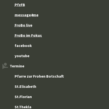
PfzFB
message4me
FroBo live
FroBo im Fokus
facebook
youtube
Termine
Pfarre zur Frohen Botschaft
St.Elisabeth
St.Florian
St.Thekla