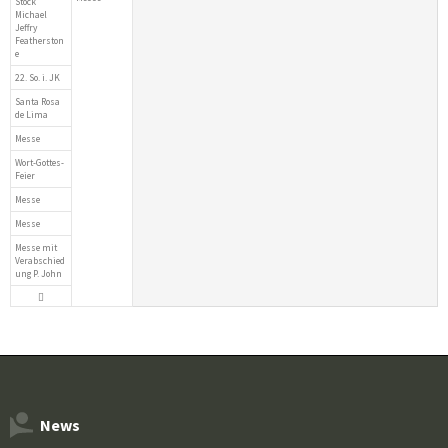
Stock
Michael
Jeffry
Featherston
e
22. So. i. JK
Santa Rosa
de Lima
Messe
Wort-Gottes-
Feier
Messe
Messe
Messe mit
Verabschied
ung P. John
News