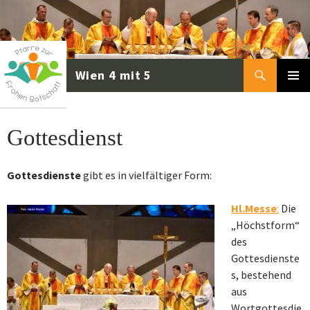
Zum
Inhalt
springen
Suchen
PRIMÄR
MENÜ
Gottesdienst
Gottesdienste
gibt es in vielfältiger Form:
Hl.Messe
:
Die
„Höchstform“
des
Gottesdienste
s, bestehend
aus
Wortgottesdie