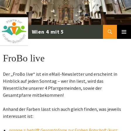
Zum
Inhalt
springen
Suchen
PRIMÄR
MENÜ
FroBo live
Der „FroBo live“ ist ein eMail-Newsletter und erscheint in
Hinblick auf jeden Sonntag – wer ihn liest, wird das
Wesentliche unserer 4 Pfarrgemeinden, sowie der
Gesamtpfarre mitbekommen!
Anhand der Farben lässt sich auch gleich finden, was jeweils
interessant ist:
orange = betrifft Gesamtpfarre zur Frohen Botschaft (kurz: