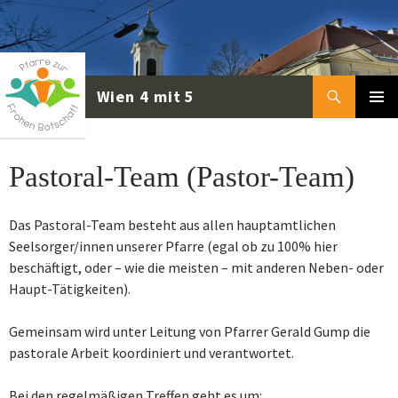
Zum
Inhalt
springen
Suchen
PRIMÄR
MENÜ
Pastoral-Team (Pastor-Team)
Das Pastoral-Team besteht aus allen hauptamtlichen
Seelsorger/innen unserer Pfarre (egal ob zu 100% hier
beschäftigt, oder – wie die meisten – mit anderen Neben- oder
Haupt-Tätigkeiten).
Gemeinsam wird unter Leitung von Pfarrer Gerald Gump die
pastorale Arbeit koordiniert und verantwortet.
Bei den regelmäßigen Treffen geht es um: