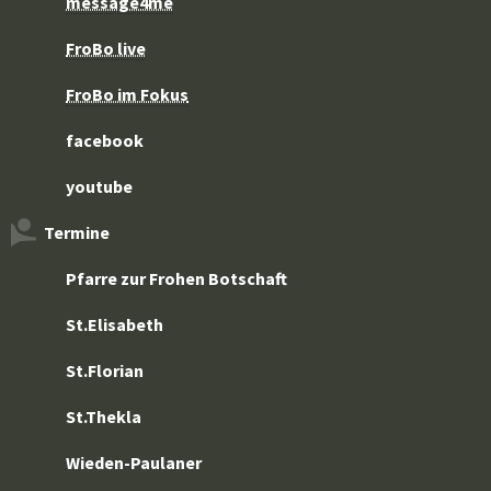
message4me
FroBo live
FroBo im Fokus
facebook
youtube
Termine
Pfarre zur Frohen Botschaft
St.Elisabeth
St.Florian
St.Thekla
Wieden-Paulaner