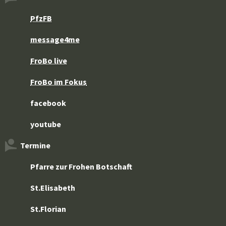
PfzFB
message4me
FroBo live
FroBo im Fokus
facebook
youtube
Termine
Pfarre zur Frohen Botschaft
St.Elisabeth
St.Florian