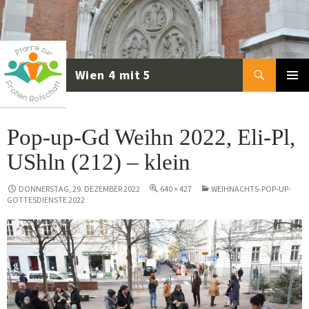
Zum
Inhalt
springen
Suchen
PRIMÄR
MENÜ
Pop-up-Gd Weihn 2022, Eli-Pl,
UShln (212) – klein
DONNERSTAG, 29. DEZEMBER 2022
640 × 427
WEIHNACHTS-POP-UP-
GOTTESDIENSTE 2022