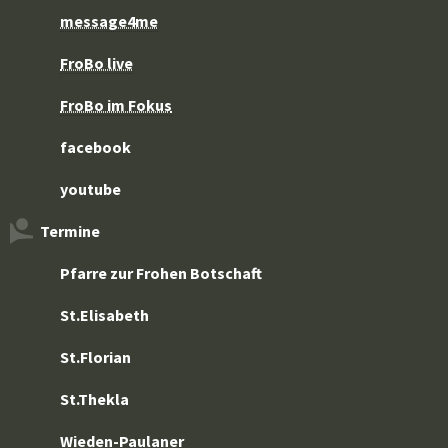
message4me
FroBo live
FroBo im Fokus
facebook
youtube
Termine
Pfarre zur Frohen Botschaft
St.Elisabeth
St.Florian
St.Thekla
Wieden-Paulaner