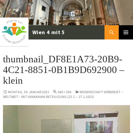
Zum
Inhalt
springen
Suchen
PRIMÄR
MENÜ
thumbnail_DF8E1A73-20B9-
4C21-8851-0B1B9D692900 –
klein
MONTAG, 30. JANUAR 2023
640 × 360
WISSENSCHAFT VERBINDET –
WELTWEIT – MIT VANAKKAM-BETEILIGUNG (23.1. – 27.1.2023)