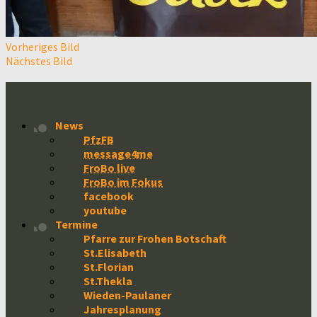
Vorheriges Bild
Nächstes Bild
News
PfzFB
message4me
FroBo live
FroBo im Fokus
facebook
youtube
Termine
Pfarre zur Frohen Botschaft
St.Elisabeth
St.Florian
St.Thekla
Wieden-Paulaner
Jahresplanung