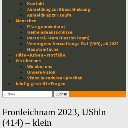
Kontakt
Anmeldung zur Eheschließung
Anmeldung zur Taufe
Menschen
Pfarrgemeinderat
Gemeindeausschüsse
Pastoral-Team (Pastor-Team)
Vermögens-Verwaltungs-Rat (VVR), ab 2022
Hauptamtliche
Hilfe – Krisen – Notfälle
Wir über uns
Wir über uns
Unsere Vision
Vision in anderen Sprachen
häufig gestellte Fragen
Suchen
nach:
Fronleichnam 2023, UShln
(414) – klein