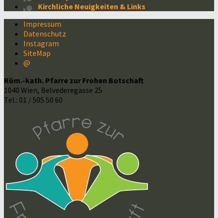
Kirchliche Neuigkeiten & Links
Impressum
Datenschutz
Instagram
SiteMap
@
Röm.-kath. Pfarre zur Frohen Botschaft
1040 Wien, Belvederegasse 25
Tel.: 01 / 505 50 60