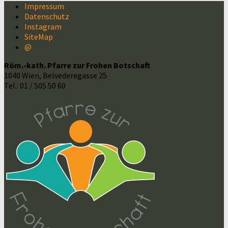
Impressum
Datenschutz
Instagram
SiteMap
@
Röm.-kath. Pfarre zur Frohen Botschaft
1040 Wien, Belvederegasse 25
Tel.: 01 / 505 50 60