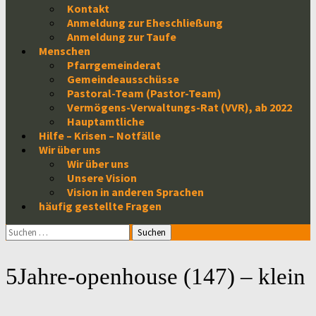
Kontakt
Anmeldung zur Eheschließung
Anmeldung zur Taufe
Menschen
Pfarrgemeinderat
Gemeindeausschüsse
Pastoral-Team (Pastor-Team)
Vermögens-Verwaltungs-Rat (VVR), ab 2022
Hauptamtliche
Hilfe – Krisen – Notfälle
Wir über uns
Wir über uns
Unsere Vision
Vision in anderen Sprachen
häufig gestellte Fragen
Suchen
nach:
5Jahre-openhouse (147) – klein