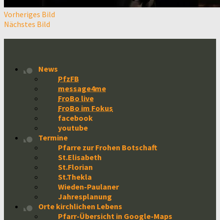
Vorheriges Bild
Nächstes Bild
News
PfzFB
message4me
FroBo live
FroBo im Fokus
facebook
youtube
Termine
Pfarre zur Frohen Botschaft
St.Elisabeth
St.Florian
St.Thekla
Wieden-Paulaner
Jahresplanung
Orte kirchlichen Lebens
Pfarr-Übersicht in Google-Maps