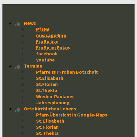
News
PfzFB
message4me
FroBo live
FroBo im Fokus
facebook
youtube
Termine
Pfarre zur Frohen Botschaft
St.Elisabeth
St.Florian
St.Thekla
Wieden-Paulaner
Jahresplanung
Orte kirchlichen Lebens
Pfarr-Übersicht in Google-Maps
St. Elisabeth
St. Florian
St. Thekla