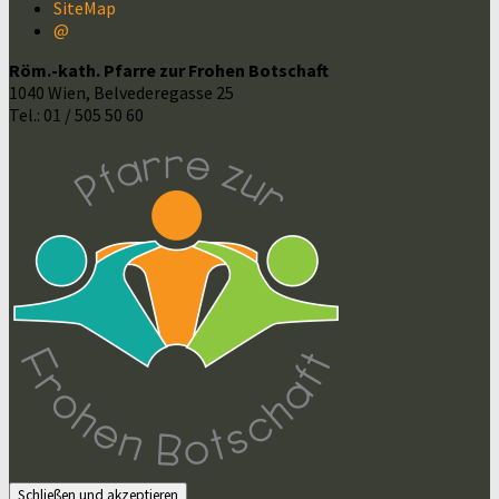
SiteMap
@
Röm.-kath. Pfarre zur Frohen Botschaft
1040 Wien, Belvederegasse 25
Tel.: 01 / 505 50 60