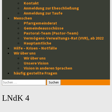
Kontakt
Anmeldung zur Eheschließung
Anmeldung zur Taufe
Menschen
Pfarrgemeinderat
Gemeindeausschüsse
Pastoral-Team (Pastor-Team)
Vermögens-Verwaltungs-Rat (VVR), ab 2022
Hauptamtliche
Hilfe – Krisen – Notfälle
Wir über uns
Wir über uns
Unsere Vision
Vision in anderen Sprachen
häufig gestellte Fragen
Suchen
nach:
LNdK 4