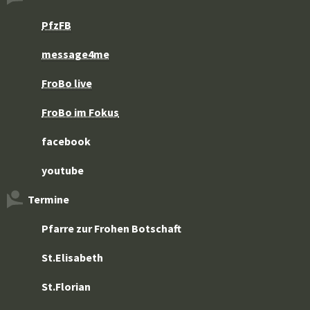
PfzFB
message4me
FroBo live
FroBo im Fokus
facebook
youtube
Termine
Pfarre zur Frohen Botschaft
St.Elisabeth
St.Florian