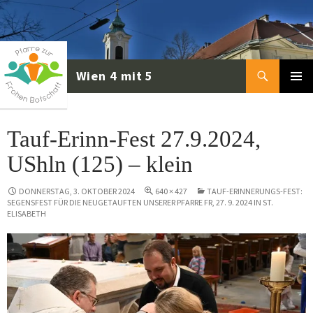
Zum
Inhalt
springen
Suchen
PRIMÄR
MENÜ
Tauf-Erinn-Fest 27.9.2024,
UShln (125) – klein
DONNERSTAG, 3. OKTOBER 2024
640 × 427
TAUF-ERINNERUNGS-FEST:
SEGENSFEST FÜR DIE NEUGETAUFTEN UNSERER PFARRE FR, 27. 9. 2024 IN ST.
ELISABETH