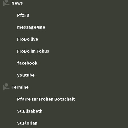
News
PfzFB
message4me
FroBo live
FroBo im Fokus
facebook
youtube
Termine
Pfarre zur Frohen Botschaft
St.Elisabeth
St.Florian