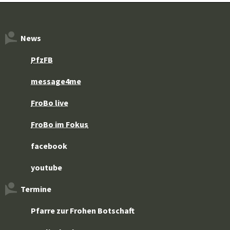
News
PfzFB
message4me
FroBo live
FroBo im Fokus
facebook
youtube
Termine
Pfarre zur Frohen Botschaft