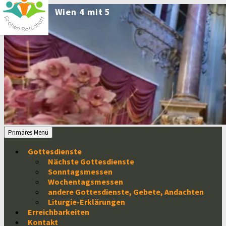
Zum
Inhalt
springen
Suchen
Primäres Menü
Gottesdienste
Nächste Gottesdienste
Sonntagsmessen
Wochentagsmessen
andere Gottesdienste, Gebete, Andachten
Liturgie-Erklärungen
Erreichbarkeiten
Kontakt