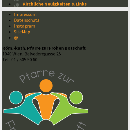
Kirchliche Neuigkeiten & Links
Impressum
Datenschutz
Instagram
SiteMap
@
Röm.-kath. Pfarre zur Frohen Botschaft
1040 Wien, Belvederegasse 25
Tel.: 01 / 505 50 60