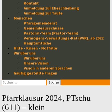
Kontakt
Anmeldung zur Eheschließung
Anmeldung zur Taufe
Menschen
Pfarrgemeinderat
Gemeindeausschüsse
Pastoral-Team (Pastor-Team)
Vermögens-Verwaltungs-Rat (VVR), ab 2022
Hauptamtliche
Hilfe – Krisen – Notfälle
Wir über uns
Wir über uns
Unsere Vision
Vision in anderen Sprachen
häufig gestellte Fragen
Suchen
nach:
Pfarrklausur 2024, PTschu
(611) – klein