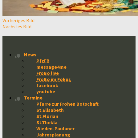
Vorheriges Bild
Nächstes Bild
News
PfzFB
message4me
FroBo live
FroBo im Fokus
facebook
youtube
Termine
Pfarre zur Frohen Botschaft
St.Elisabeth
St.Florian
St.Thekla
Wieden-Paulaner
Jahresplanung