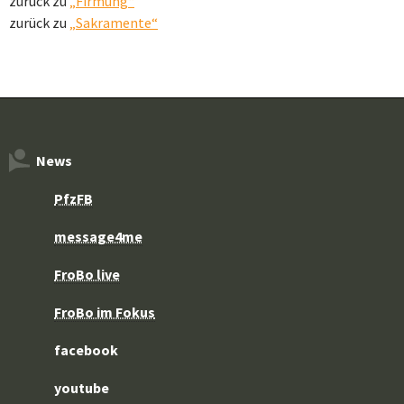
zurück zu
„Firmung“
zurück zu
„Sakramente“
News
PfzFB
message4me
FroBo live
FroBo im Fokus
facebook
youtube