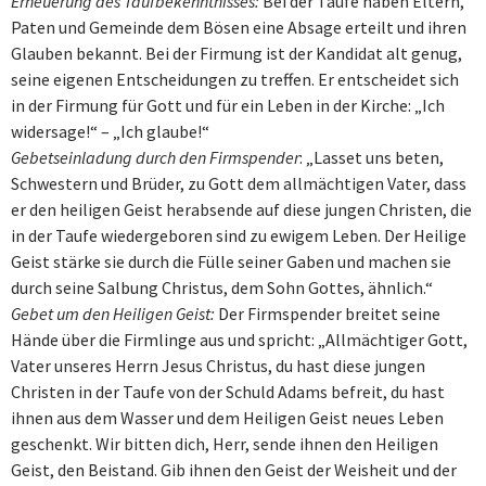
Erneuerung des Taufbekenntnisses:
Bei der Taufe haben Eltern,
Paten und Gemeinde dem Bösen eine Absage erteilt und ihren
Glauben bekannt. Bei der Firmung ist der Kandidat alt genug,
seine eigenen Entscheidungen zu treffen. Er entscheidet sich
in der Firmung für Gott und für ein Leben in der Kirche: „Ich
widersage!“ – „Ich glaube!“
Gebetseinladung durch den Firmspender
: „Lasset uns beten,
Schwestern und Brüder, zu Gott dem allmächtigen Vater, dass
er den heiligen Geist herabsende auf diese jungen Christen, die
in der Taufe wiedergeboren sind zu ewigem Leben. Der Heilige
Geist stärke sie durch die Fülle seiner Gaben und machen sie
durch seine Salbung Christus, dem Sohn Gottes, ähnlich.“
Gebet um den Heiligen Geist:
Der Firmspender breitet seine
Hände über die Firmlinge aus und spricht: „Allmächtiger Gott,
Vater unseres Herrn Jesus Christus, du hast diese jungen
Christen in der Taufe von der Schuld Adams befreit, du hast
ihnen aus dem Wasser und dem Heiligen Geist neues Leben
geschenkt. Wir bitten dich, Herr, sende ihnen den Heiligen
Geist, den Beistand. Gib ihnen den Geist der Weisheit und der