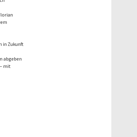
rch
Florian
erem
n in Zukunft
den abgeben
– mit