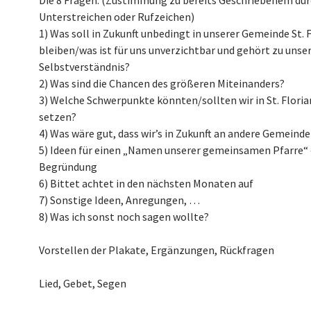
Die 8 Fragen: (Zustimmung zu bereits Geschriebenem du
Unterstreichen oder Rufzeichen)
1) Was soll in Zukunft unbedingt in unserer Gemeinde St. 
bleiben/was ist für uns unverzichtbar und gehört zu uns
Selbstverständnis?
2) Was sind die Chancen des größeren Miteinanders?
3) Welche Schwerpunkte könnten/sollten wir in St. Floria
setzen?
4) Was wäre gut, dass wir’s in Zukunft an andere Gemein
5) Ideen für einen „Namen unserer gemeinsamen Pfarre“ 
Begründung
6) Bittet achtet in den nächsten Monaten auf
7) Sonstige Ideen, Anregungen, …
8) Was ich sonst noch sagen wollte?
Vorstellen der Plakate, Ergänzungen, Rückfragen
Lied, Gebet, Segen