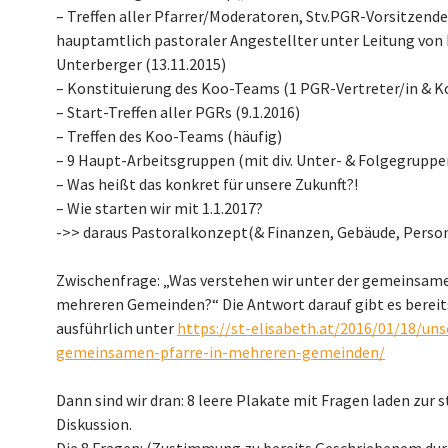
– Treffen aller Pfarrer/Moderatoren, Stv.PGR-Vorsitzende
hauptamtlich pastoraler Angestellter unter Leitung von
Unterberger (13.11.2015)
– Konstituierung des Koo-Teams (1 PGR-Vertreter/in & K
– Start-Treffen aller PGRs (9.1.2016)
– Treffen des Koo-Teams (häufig)
– 9 Haupt-Arbeitsgruppen (mit div. Unter- & Folgegruppe
– Was heißt das konkret für unsere Zukunft?!
– Wie starten wir mit 1.1.2017?
->> daraus Pastoralkonzept(& Finanzen, Gebäude, Personal,
Zwischenfrage: „Was verstehen wir unter der gemeinsame
mehreren Gemeinden?“ Die Antwort darauf gibt es bereit
ausführlich unter
https://st-elisabeth.at/2016/01/18/un
gemeinsamen-pfarre-in-mehreren-gemeinden/
Dann sind wir dran: 8 leere Plakate mit Fragen laden zu
Diskussion.