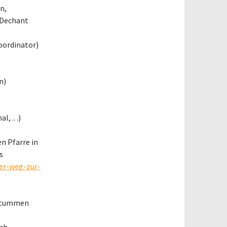
n,
 Dechant
oordinator)
n)
 .. .)
n Pfarre in
s
ser-weg-zur-
r stummen