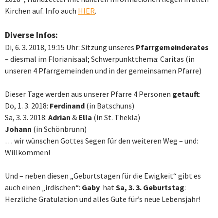
Kirchen auf. Info auch
HIER
.
Diverse Infos:
Di, 6. 3. 2018, 19:15 Uhr: Sitzung unseres
Pfarrgemeinderates
– diesmal im Florianisaal; Schwerpunktthema: Caritas (in
unseren 4 Pfarrgemeinden und in der gemeinsamen Pfarre)
Dieser Tage werden aus unserer Pfarre 4 Personen
getauft
:
D
o, 1. 3. 2018:
Ferdinand
(in Batschuns)
Sa, 3. 3. 2018:
Adrian
&
Ella
(in St. Thekla)
Johann
(in Schönbrunn)
…
wir wünschen Gottes Segen für den weiteren Weg – und:
Willkommen!
Und – neben diesen „Geburtstagen für die Ewigkeit“ gibt es
auch einen „irdischen“:
Gaby
hat
Sa, 3. 3. Geburtstag
:
Herzliche Gratulation und alles Gute für’s neue Lebensjahr!