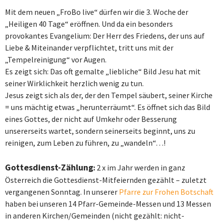
Mit dem neuen „FroBo
live
“
dürfen wir die 3. Woche der
„Heiligen 40 Tage“ eröffnen. Und da ein besonders
provokantes Evangelium: Der Herr des Friedens, der uns auf
Liebe & Miteinander verpflichtet, tritt uns mit der
„Tempelreinigung“ vor Augen.
Es zeigt sich: Das oft gemalte „liebliche“ Bild Jesu hat mit
seiner Wirklichkeit herzlich wenig zu tun.
Jesus zeigt sich als der, der den Tempel säubert, seiner Kirche
= uns mächtig etwas „herunterräumt“. Es öffnet sich das Bild
eines Gottes, der nicht auf Umkehr oder Besserung
unsererseits wartet, sondern seinerseits beginnt, uns zu
reinigen, zum Leben zu führen, zu „wandeln“…!
Gottesdienst-Zählung
:
2 x im Jahr werden in ganz
Österreich die Gottesdienst-Mitfeiernden gezählt – zuletzt
vergangenen Sonntag. In unserer
Pfarre zur Frohen Botschaft
haben bei unseren 14 Pfarr-Gemeinde-Messen und 13 Messen
in anderen Kirchen/Gemeinden (nicht gezählt: nicht-