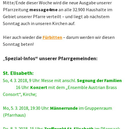
Mitte/Ende dieser Woche wird die neue Ausgabe unserer
Pfarrzeitung
message4me
an alle 32.900 Haushalte im
Gebiet unserer Pfarre verteilt – und liegt ab nächstem
Sonntag auch in unseren Kirchen auf.
Hier auch wieder die
Fürbitten
– darum werden wir diesen
Sonntag beten!
Spezial-Infos“ unserer Pfarrgemeinden:
„
St. Elisabeth:
So, 4. 3. 2018, 9 Uhr: Messe mit anschl.
Segnung der Familien
16 Uhr:
Konzert
mit dem „Ensemble Austrian Brass
Consort“, Kirche;
Mo, 5. 3. 2018, 19:30 Uhr:
Männerrunde
im Gruppenraum
(Pfarrhaus)
Do, 8. 3. 2018, 15 Uhr:
Treffpunkt St. Elisabeth
im Pfarrsaal;