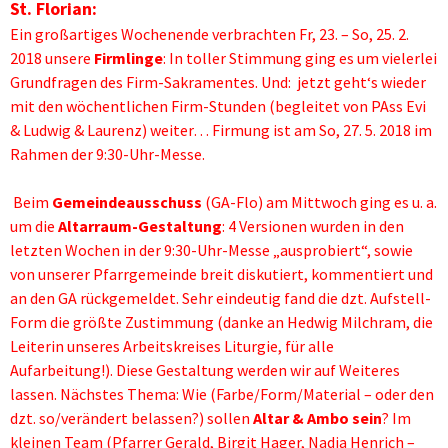
St. Florian:
Ein großartiges Wochenende verbrachten Fr, 23. – So, 25. 2.
2018 unsere
Firmlinge
: In toller Stimmung ging es um vielerlei
Grundfragen des Firm-Sakramentes. Und: jetzt geht‘s wieder
mit den wöchentlichen Firm-Stunden (begleitet von PAss Evi
& Ludwig & Laurenz) weiter… Firmung ist am So, 27. 5. 2018 im
Rahmen der 9:30-Uhr-Messe.
Beim
Gemeindeausschuss
(GA-Flo) am Mittwoch ging es u. a.
um die
Altarraum-Gestaltung
: 4 Versionen wurden in den
letzten Wochen in der 9:30-Uhr-Messe „ausprobiert“, sowie
von unserer Pfarrgemeinde breit diskutiert, kommentiert und
an den GA rückgemeldet. Sehr eindeutig fand die dzt. Aufstell-
Form die größte Zustimmung (danke an Hedwig Milchram, die
Leiterin unseres Arbeitskreises Liturgie, für alle
Aufarbeitung!). Diese Gestaltung werden wir auf Weiteres
lassen. Nächstes Thema: Wie (Farbe/Form/Material – oder den
dzt. so/verändert belassen?) sollen
Altar & Ambo sein
? Im
kleinen Team (Pfarrer Gerald, Birgit Hager, Nadja Henrich –