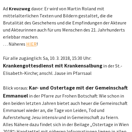
Ad
Kreuzweg
davor: Er wird von
Martin Roland mit
mittelalterlichen Texten und Bildern gestaltet, die die
Brutalität des Geschehens und die Empfindungen der Akteure
und Akteurinnen auch für uns Menschen des 21. Jahrhunderts
erlebbar machen.
…
Näheres
HIER
!
Für alle zugänglich: Sa, 10. 3. 2018, 15:30 Uhr:
Krankengottesdienst mit Krankensalbung
in der St.-
Elisabeth-Kirche; anschl. Jause im Pfarrsaal
Kar- und Ostertage mit der Gemeinschaft
Blick voraus:
Emmanuel
in der Pfarre zur Frohen Botschaft: Wie schon in
den beiden letzten Jahren bietet auch heuer die Gemeinschaft
Emmanuel wieder an, die Tage von Leiden, Tod und
Auferstehung Jesu intensiv und in Gemeinschaft zu feiern.
Alles Nähere dazu findet sich in der Beilage „Ostertage in Wien
2018“; Handzettel mit näheren Informationen liegen in allen