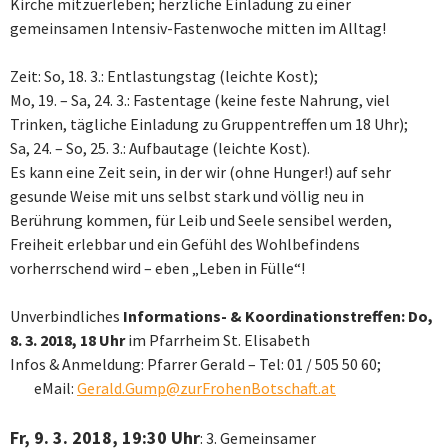
Kirche mitzuerleben; herzliche Einladung zu einer
gemeinsamen Intensiv-Fastenwoche mitten im Alltag!
Zeit: So, 18. 3.: Entlastungstag (leichte Kost);
Mo, 19. – Sa, 24. 3.: Fastentage (keine feste Nahrung, viel
Trinken, tägliche Einladung zu Gruppentreffen um 18 Uhr);
Sa, 24. – So, 25. 3.: Aufbautage (leichte Kost).
Es kann eine Zeit sein, in der wir (ohne Hunger!) auf sehr
gesunde Weise mit uns selbst stark und völlig neu in
Berührung kommen, für Leib und Seele sensibel werden,
Freiheit erlebbar und ein Gefühl des Wohlbefindens
vorherrschend wird – eben „Leben in Fülle“!
Unverbindliches
Informations- & Koordinationstreffen: Do,
8. 3. 2018, 18 Uhr
im Pfarrheim St. Elisabeth
Infos & Anmeldung: Pfarrer Gerald – Tel: 01 / 505 50 60;
eMail:
Gerald.Gump@zurFrohenBotschaft.at
Fr, 9. 3. 2018, 19:30 Uhr
: 3. Gemeinsamer