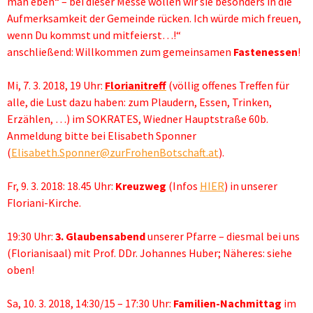
man eben“ – bei dieser Messe wollen wir sie besonders in die
Aufmerksamkeit der Gemeinde rücken. Ich würde mich freuen,
wenn Du kommst und mitfeierst…!“
anschließend: Willkommen zum gemeinsamen
Fastenessen
!
Mi, 7. 3. 2018, 19 Uhr:
Florianitreff
(völlig offenes Treffen für
alle, die Lust dazu haben: zum Plaudern, Essen, Trinken,
Erzählen, …) im SOKRATES, Wiedner Hauptstraße 60b.
Anmeldung bitte bei Elisabeth Sponner
(
Elisabeth.Sponner@zurFrohenBotschaft.at
).
Fr, 9. 3. 2018: 18.45 Uhr:
Kreuzweg
(Infos
HIER
) in unserer
Floriani-Kirche.
19:30 Uhr:
3. Glaubensabend
unserer Pfarre – diesmal bei uns
(Florianisaal) mit Prof. DDr. Johannes Huber; Näheres: siehe
oben!
Sa, 10. 3. 2018, 14:30/15 – 17:30 Uhr:
Familien-Nachmittag
im