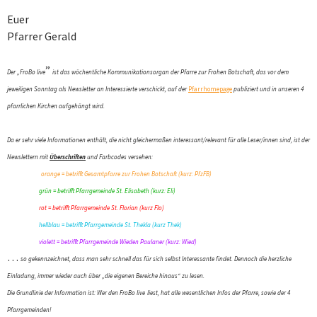
Euer
Pfarrer Gerald
”
Der „FroBo
live
ist das wöchentliche Kommunikationsorgan der Pfarre zur Frohen Botschaft, das vor dem
jeweiligen Sonntag als Newsletter an Interessierte verschickt, auf der
Pfarrhomepage
publiziert und in unseren 4
pfarrlichen Kirchen aufgehängt wird.
Da er sehr viele Informationen enthält, die nicht gleichermaßen interessant/relevant für alle Leser/innen sind, ist der
Newslettern mit
Überschriften
und Farbcodes versehen:
orange = betrifft Gesamtpfarre zur Frohen Botschaft (kurz: PfzFB)
grün = betrifft Pfarrgemeinde St. Elisabeth (kurz: Eli)
rot = betrifft Pfarrgemeinde St. Florian (kurz Flo)
hellblau = betrifft Pfarrgemeinde St. Thekla (kurz Thek)
violett = betrifft Pfarrgemeinde Wieden Paulaner (kurz: Wied)
…
so gekennzeichnet, dass man sehr schnell das für sich selbst Interessante findet. Dennoch die herzliche
Einladung, immer wieder auch über „die eigenen Bereiche hinaus“ zu lesen.
Die Grundlinie der Information ist: Wer den FroBo
live
liest, hat alle wesentlichen Infos der Pfarre, sowie der 4
Pfarrgemeinden!