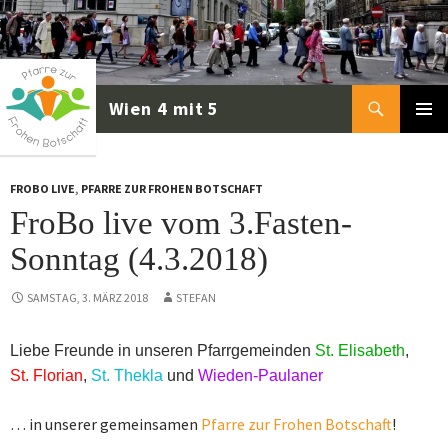
Zum
Inhalt
springen
Suchen
PRIMÄR
MENÜ
FROBO LIVE
,
PFARRE ZUR FROHEN BOTSCHAFT
FroBo live vom 3.Fasten-
Sonntag (4.3.2018)
SAMSTAG, 3. MÄRZ 2018
STEFAN
Liebe Freunde in unseren Pfarrgemeinden
St. Elisabeth
,
St. Florian
,
St. Thekla
und
Wieden-Paulaner
…
in unserer gemeinsamen
Pfarre zur Frohen Botschaft
!