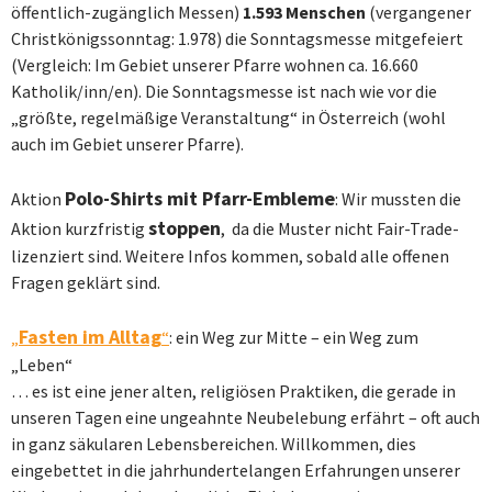
öffentlich-zugänglich Messen)
1.593 Menschen
(vergangener
Christkönigssonntag: 1.978) die Sonntagsmesse mitgefeiert
(Vergleich: Im Gebiet unserer Pfarre wohnen ca. 16.660
Katholik/inn/en). Die Sonntagsmesse ist nach wie vor die
„größte, regelmäßige Veranstaltung“ in Österreich (wohl
auch im Gebiet unserer Pfarre).
Polo-Shirts mit Pfarr-Embleme
Aktion
: Wir mussten die
stoppen
Aktion kurzfristig
, da die Muster nicht Fair-Trade-
lizenziert sind. Weitere Infos kommen, sobald alle offenen
Fragen geklärt sind.
Fasten im Alltag
„
“
: ein Weg zur Mitte – ein Weg zum
„Leben“
…
es ist eine jener alten, religiösen Praktiken, die gerade in
unseren Tagen eine ungeahnte Neubelebung erfährt – oft auch
in ganz säkularen Lebensbereichen. Willkommen, dies
eingebettet in die jahrhundertelangen Erfahrungen unserer