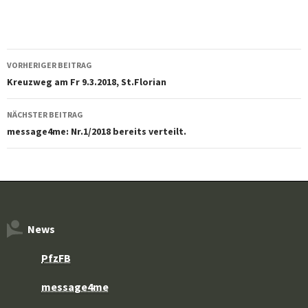
Beitragsnavigation
VORHERIGER BEITRAG
Kreuzweg am Fr 9.3.2018, St.Florian
NÄCHSTER BEITRAG
message4me: Nr.1/2018 bereits verteilt.
News
PfzFB
message4me