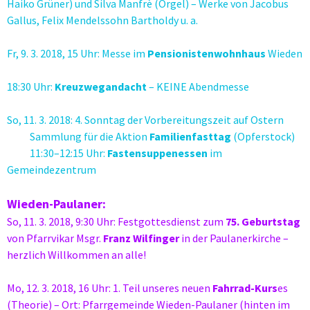
Haiko Grüner) und Silva Manfrè (Orgel) – Werke von Jacobus
Gallus, Felix Mendelssohn Bartholdy u. a.
Fr, 9. 3. 2018, 15 Uhr: Messe im
Pensionistenwohnhaus
Wieden
18:30 Uhr:
Kreuzwegandacht
– KEINE Abendmesse
So, 11. 3. 2018: 4. Sonntag der Vorbereitungszeit auf Ostern
Sammlung für die Aktion
Familienfasttag
(Opferstock)
11:30–12:15 Uhr:
Fastensuppenessen
im
Gemeindezentrum
Wieden-Paulaner:
So, 11. 3. 2018, 9:30 Uhr: Festgottesdienst zum
75. Geburtstag
von Pfarrvikar Msgr.
Franz Wilfinger
in der Paulanerkirche –
herzlich Willkommen an alle!
Mo, 12. 3. 2018, 16 Uhr: 1. Teil unseres neuen
Fahrrad-Kurs
es
(Theorie) – Ort: Pfarrgemeinde Wieden-Paulaner (hinten im