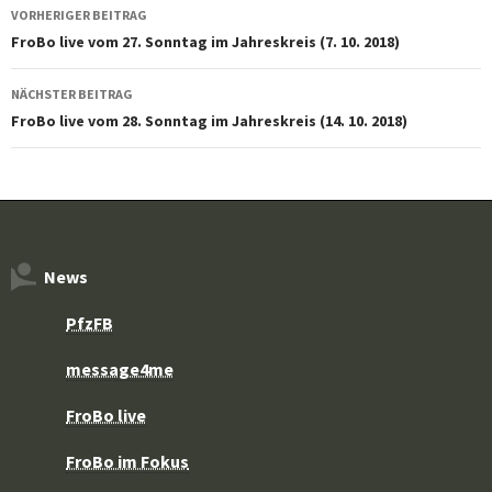
Beitragsnavigation
VORHERIGER BEITRAG
FroBo live vom 27. Sonntag im Jahreskreis (7. 10. 2018)
NÄCHSTER BEITRAG
FroBo live vom 28. Sonntag im Jahreskreis (14. 10. 2018)
News
PfzFB
message4me
FroBo live
FroBo im Fokus