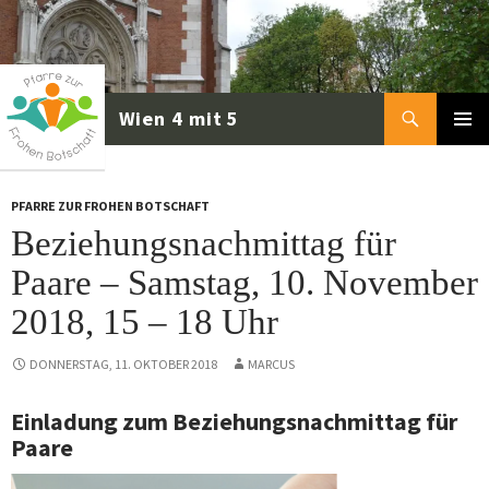
Zum
Inhalt
springen
Suchen
PRIMÄR
MENÜ
PFARRE ZUR FROHEN BOTSCHAFT
Beziehungs­nachmittag für
Paare – Samstag, 10. November
2018, 15 – 18 Uhr
DONNERSTAG, 11. OKTOBER 2018
MARCUS
Einladung zum Beziehungs­nachmittag für
Paare