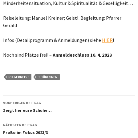
Minderheitensituation, Kultur & Spiritualität & Geselligkeit…
Reiseleitung: Manuel Kreiner; Geistl. Begleitung: Pfarrer
Gerald
Infos (Detailprogramm & Anmeldungen) siehe
HIER
!
Noch sind Plätze frei! –
Anmeldeschluss 16. 4. 2023
PILGERREISE
THÜRINGEN
Beitragsnavigation
VORHERIGER BEITRAG
Zeigt her eure Schuhe…
NÄCHSTER BEITRAG
FroBo im Fokus 2023/3