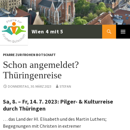
Zum
Inhalt
springen
Suchen
PRIMÄR
MENÜ
PFARRE ZUR FROHEN BOTSCHAFT
Schon angemeldet?
Thüringenreise
DONNERSTAG, 30. MÄRZ 2023
STEFAN
Sa, 8. – Fr, 14. 7. 2023: Pilger- & Kulturreise
durch Thüringen
… das Land der Hl. Elisabeth und des Martin Luthers;
Begegnungen mit Christen in extremer