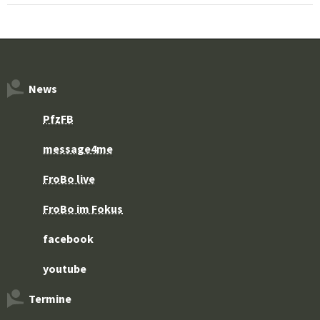
News
PfzFB
message4me
FroBo live
FroBo im Fokus
facebook
youtube
Termine