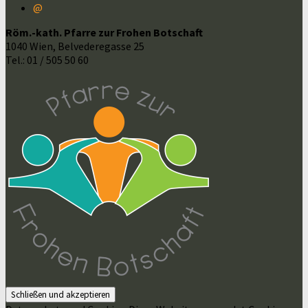
@
Röm.-kath. Pfarre zur Frohen Botschaft
1040 Wien, Belvederegasse 25
Tel.: 01 / 505 50 60