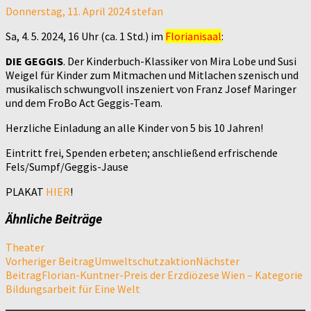
Donnerstag, 11. April 2024
stefan
Sa, 4. 5. 2024, 16 Uhr (ca. 1 Std.) im
Florianisaal
:
DIE GEGGIS
. Der Kinderbuch-Klassiker von Mira Lobe und Susi
Weigel für Kinder zum Mitmachen und Mitlachen szenisch und
musikalisch schwungvoll inszeniert von Franz Josef Maringer
und dem FroBo Act Geggis-Team.
Herzliche Einladung an alle Kinder von 5 bis 10 Jahren!
Eintritt frei, Spenden erbeten; anschließend erfrischende
Fels/Sumpf/Geggis-Jause
PLAKAT
HIER
!
Ähnliche Beiträge
Theater
Beitragsnavigation
Vorheriger Beitrag
Umweltschutzaktion
Nächster
Beitrag
Florian-Kuntner-Preis der Erzdiözese Wien – Kategorie
Bildungsarbeit für Eine Welt