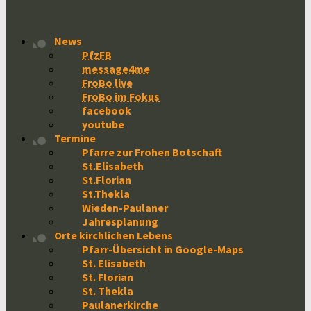
News
PfzFB
message4me
FroBo live
FroBo im Fokus
facebook
youtube
Termine
Pfarre zur Frohen Botschaft
St.Elisabeth
St.Florian
St.Thekla
Wieden-Paulaner
Jahresplanung
Orte kirchlichen Lebens
Pfarr-Übersicht in Google-Maps
St. Elisabeth
St. Florian
St. Thekla
Paulanerkirche