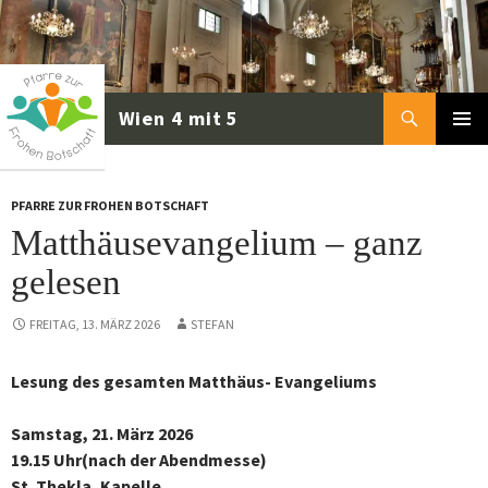
Zum
Inhalt
springen
Suchen
PRIMÄR
MENÜ
PFARRE ZUR FROHEN BOTSCHAFT
Matthäusevangelium – ganz
gelesen
FREITAG, 13. MÄRZ 2026
STEFAN
Lesung des gesamten Matthäus- Evangeliums
Samstag, 21. März 2026
19.15 Uhr(nach der Abendmesse)
St. Thekla, Kapelle