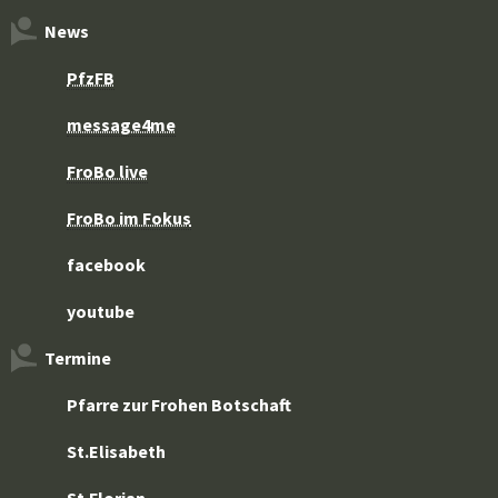
News
PfzFB
message4me
FroBo live
FroBo im Fokus
facebook
youtube
Termine
Pfarre zur Frohen Botschaft
St.Elisabeth