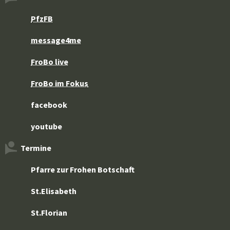
PfzFB
message4me
FroBo live
FroBo im Fokus
facebook
youtube
Termine
Pfarre zur Frohen Botschaft
St.Elisabeth
St.Florian