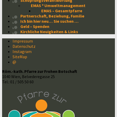
Schöpfungsverantwortung
EMAS * Umweltmanagement
EMAS – Gesamtpfarre
Partnerschaft, Beziehung, Familie
Ich bin hier neu… Sie suchen …
Geld – Spenden
Kirchliche Neuigkeiten & Links
Impressum
Datenschutz
Instagram
SiteMap
@
Röm.-kath. Pfarre zur Frohen Botschaft
1040 Wien, Belvederegasse 25
Tel.: 01 / 505 50 60