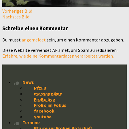
Vorheriges Bild
Nächstes Bild
Schreibe einen Kommentar
Du musst
angemeldet
sein, um einen Kommentar abzugeben.
Diese Website verwendet Akismet, um Spam zu reduzieren.
Erfahre, wie deine Kommentardaten verarbeitet werden.
News
PfzFB
message4me
FroBo live
FroBo im Fokus
facebook
youtube
Termine
Pfarre zur Frohen Botschaft