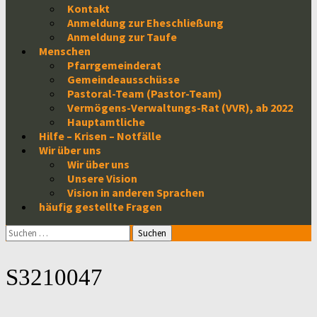
Kontakt
Anmeldung zur Eheschließung
Anmeldung zur Taufe
Menschen
Pfarrgemeinderat
Gemeindeausschüsse
Pastoral-Team (Pastor-Team)
Vermögens-Verwaltungs-Rat (VVR), ab 2022
Hauptamtliche
Hilfe – Krisen – Notfälle
Wir über uns
Wir über uns
Unsere Vision
Vision in anderen Sprachen
häufig gestellte Fragen
Suchen
nach:
S3210047