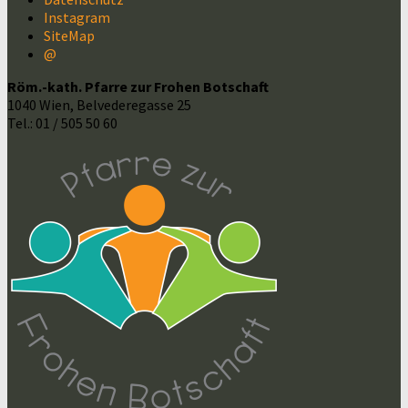
Instagram
SiteMap
@
Röm.-kath. Pfarre zur Frohen Botschaft
1040 Wien, Belvederegasse 25
Tel.: 01 / 505 50 60