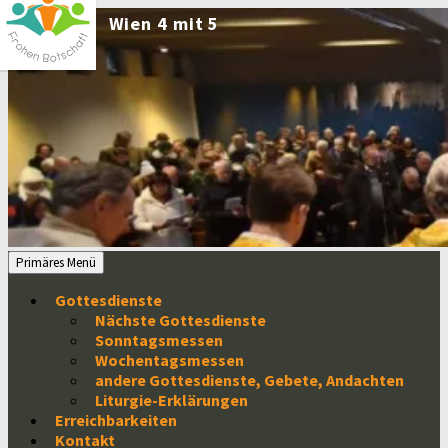
Zum
Inhalt
springen
Suchen
Primäres Menü
Gottesdienste
Nächste Gottesdienste
Sonntagsmessen
Wochentagsmessen
andere Gottesdienste, Gebete, Andachten
Liturgie-Erklärungen
Erreichbarkeiten
Kontakt