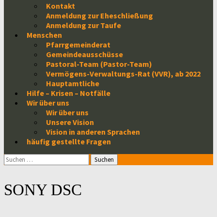
Kontakt
Anmeldung zur Eheschließung
Anmeldung zur Taufe
Menschen
Pfarrgemeinderat
Gemeindeausschüsse
Pastoral-Team (Pastor-Team)
Vermögens-Verwaltungs-Rat (VVR), ab 2022
Hauptamtliche
Hilfe – Krisen – Notfälle
Wir über uns
Wir über uns
Unsere Vision
Vision in anderen Sprachen
häufig gestellte Fragen
Suchen
nach:
SONY DSC