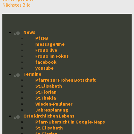
Nächstes Bild
News
PfzFB
message4me
FroBo live
FroBo im Fokus
facebook
youtube
Termine
Pfarre zur Frohen Botschaft
St.Elisabeth
St.Florian
St.Thekla
Wieden-Paulaner
Jahresplanung
Orte kirchlichen Lebens
Pfarr-Übersicht in Google-Maps
St. Elisabeth
St. Florian