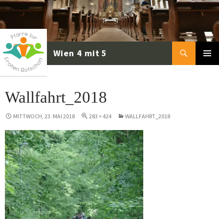
Zum
Inhalt
springen
Suchen
PRIMÄR
MENÜ
Wallfahrt_2018
MITTWOCH, 23. MAI 2018
283 × 424
WALLFAHRT_2018