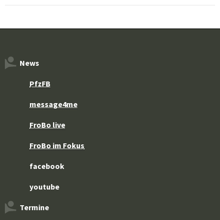
News
PfzFB
message4me
FroBo live
FroBo im Fokus
facebook
youtube
Termine