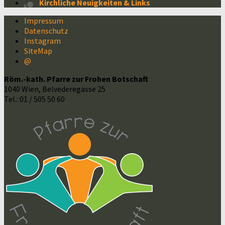
Kirchliche Neuigkeiten & Links
Impressum
Datenschutz
Instagram
SiteMap
@
Röm.-kath. Pfarre zur Frohen Botschaft
1040 Wien, Belvederegasse 25
Tel.: 01 / 505 50 60