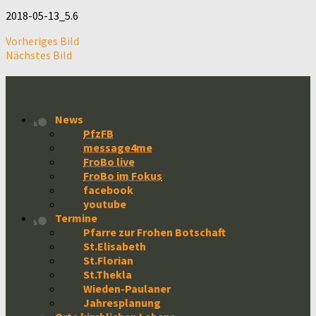
2018-05-13_5.6
Vorheriges Bild
Nächstes Bild
News
PfzFB
message4me
FroBo live
FroBo im Fokus
facebook
youtube
Termine
Pfarre zur Frohen Botschaft
St.Elisabeth
St.Florian
St.Thekla
Wieden-Paulaner
Jahresplanung