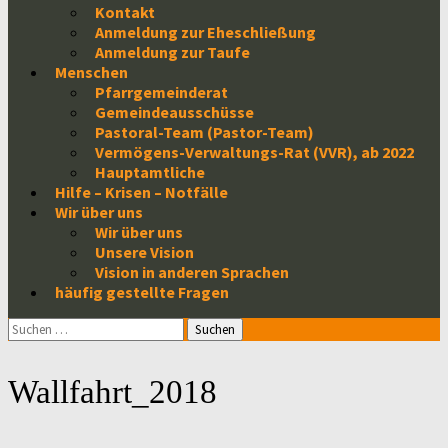
Kontakt
Anmeldung zur Eheschließung
Anmeldung zur Taufe
Menschen
Pfarrgemeinderat
Gemeindeausschüsse
Pastoral-Team (Pastor-Team)
Vermögens-Verwaltungs-Rat (VVR), ab 2022
Hauptamtliche
Hilfe – Krisen – Notfälle
Wir über uns
Wir über uns
Unsere Vision
Vision in anderen Sprachen
häufig gestellte Fragen
Suchen
nach:
Wallfahrt_2018