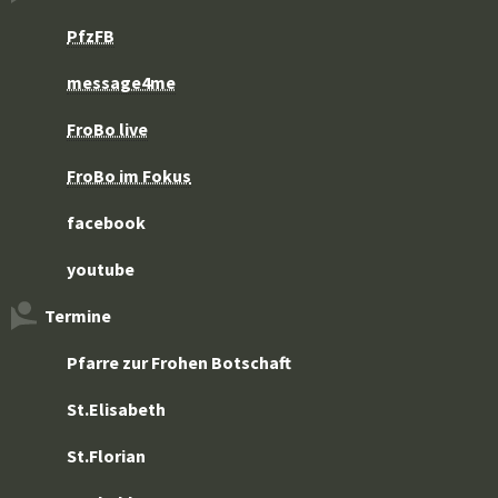
PfzFB
message4me
FroBo live
FroBo im Fokus
facebook
youtube
Termine
Pfarre zur Frohen Botschaft
St.Elisabeth
St.Florian