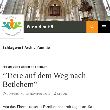
Zum
Inhalt
springen
Suchen
PRIMÄR
MENÜ
Schlagwort-Archiv: familie
PFARRE ZUR FROHEN BOTSCHAFT
“Tiere auf dem Weg nach
Betlehem“
DONNERSTAG, 22. NOVEMBER 2018
STEFAN
war das Thema unseres Familiennachmittages am Sa