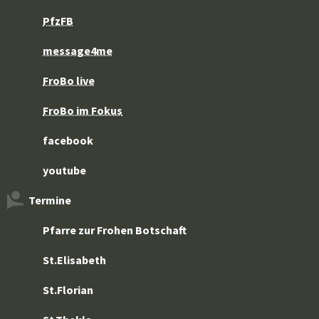
PfzFB
message4me
FroBo live
FroBo im Fokus
facebook
youtube
Termine
Pfarre zur Frohen Botschaft
St.Elisabeth
St.Florian