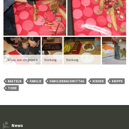
„Schau, was ich gezeichnet hab“
Stärkung
Stärkung
BASTELN
FAMILIE
FAMILIENNACHMITTAG
KINDER
KRIPPE
TIERE
News