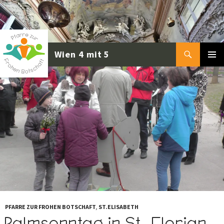
Zum
Inhalt
springen
Suchen
PRIMÄR
MENÜ
PFARRE ZUR FROHEN BOTSCHAFT
,
ST.ELISABETH
Palmsonntag in St. Florian