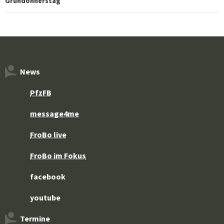
Gründonnerstag
News
PfzFB
message4me
FroBo live
FroBo im Fokus
facebook
youtube
Termine