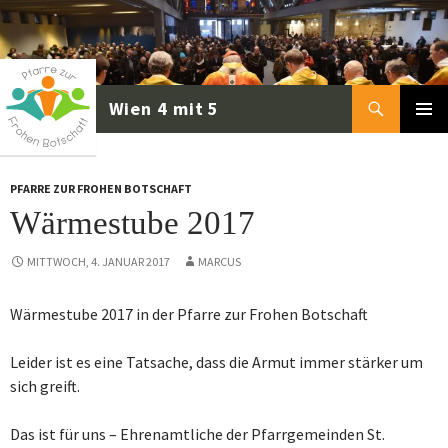
Zum
Inhalt
springen
Suchen
PRIMÄR
MENÜ
PFARRE ZUR FROHEN BOTSCHAFT
Wärmestube 2017
MITTWOCH, 4. JANUAR 2017
MARCUS
Wärmestube 2017 in der Pfarre zur Frohen Botschaft
Leider ist es eine Tatsache, dass die Armut immer stärker um
sich greift.
Das ist für uns – Ehrenamtliche der Pfarrgemeinden St.