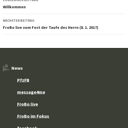
Willkommen
NÄCHSTER BEITRAG
FroBo live vom Fest der Taufe des Herrn (8. 1. 2017)
News
PfzFB
message4me
FroBo live
FroBo im Fokus