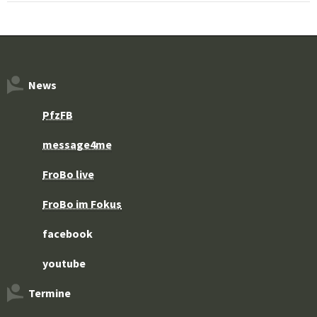
News
PfzFB
message4me
FroBo live
FroBo im Fokus
facebook
youtube
Termine