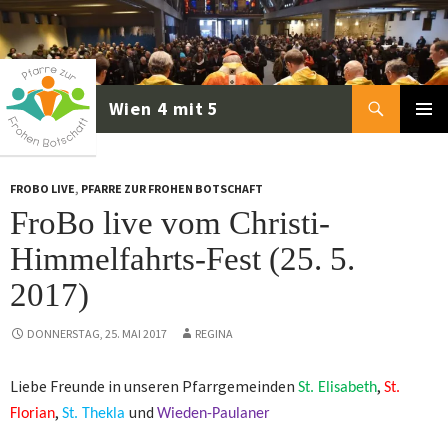
Zum
Inhalt
springen
Suchen
PRIMÄR
MENÜ
FROBO LIVE
,
PFARRE ZUR FROHEN BOTSCHAFT
FroBo live vom Christi-
Himmelfahrts-Fest (25. 5.
2017)
DONNERSTAG, 25. MAI 2017
REGINA
Liebe Freunde in unseren Pfarrgemeinden
,
St. Elisabeth
St.
,
und
Florian
St. Thekla
Wieden-Paulaner