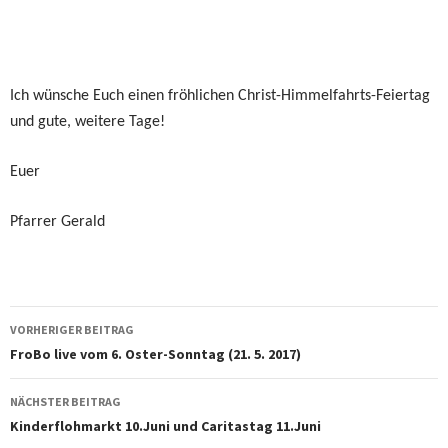
Ich wünsche Euch einen fröhlichen Christ-Himmelfahrts-Feiertag
und gute, weitere Tage!
Euer
Pfarrer Gerald
Beitragsnavigation
VORHERIGER BEITRAG
FroBo live vom 6. Oster-Sonntag (21. 5. 2017)
NÄCHSTER BEITRAG
Kinderflohmarkt 10.Juni und Caritastag 11.Juni