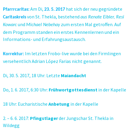
Am Di,
hat sich der neu gegründete
Pfarrrcaritas:
23.
5.
2017
von St. Thekla, bestehend
Caritaskreis
aus Renate Eibler, Resi
und
zum ersten Mal getroffen. Auf
Kowarc
Michael Nebehay
dem Programm standen ein erstes Kennenlernen und ein
Informations- und Erfahrungsaustausch.
Im letzten Frobo-live wurde bei den Firmlingen
Korrektur:
versehentlich Adrian López Farias nicht genannt.
Di, 30. 5. 2017, 18 Uhr: Letzte
Maiandacht
Do, 1. 6. 2017, 6:30 Uhr:
Frühwortgottesdienst
in der Kapelle
18 Uhr: Eucharistische
Anbetung
in der Kapelle
2. – 6. 6. 2017:
Pfingstlager
der Jungschar St. Thekla in
Wildegg