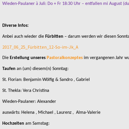
à
Wieden-Paulaner
Juli: Do + Fr 18:30 Uhr – entfallen mi August (d
Diverse Infos:
Anbei auch wieder die
Fürbitten
– darum werden wir diesen Sonnta
2017_06_25_Fürbitten_12-So-im-Jk_A
Die
Erstellung unseres
Pastoralkonzeptes
im vergangenen Jahr wur
Taufen
an (um) diesem(n) Sonntag:
St. Florian: Benjamin Wölfig & Sandro , Gabriel
St. Thekla: Vera Christina
Wieden-Paulaner: Alexander
auswärts: Helena , Michael , Laurenz , Alma-Valerie
Hochzeiten
am Samstag: