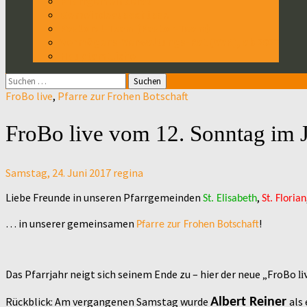
Pfarrgemeinderat
Gemeindeausschüsse
Pastoral-Team (Pastor-Team)
Vermögens-Verwaltungs-Rat (VVR), ab 2022
Hauptamtliche
Suchen
nach:
FroBo live
,
Pfarre zur Frohen Botschaft
FroBo live vom 12. Sonntag im J
Samstag, 24. Juni 2017
regina
Liebe Freunde in unseren Pfarrgemeinden
,
St. Elisabeth
St. Florian
… in unserer gemeinsamen
!
Pfarre zur Frohen Botschaft
Das Pfarrjahr neigt sich seinem Ende zu – hier der neue „FroBo
li
Rückblick: Am vergangenen Samstag wurde
als
Albert Reiner