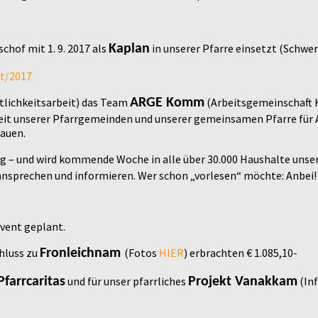
chof mit 1. 9. 2017 als
in unserer Pfarre einsetzt (Schwerp
Kaplan
at/2017
ntlichkeitsarbeit) das Team
(Arbeitsgemeinschaft K
ARGE Komm
sarbeit unserer Pfarrgemeinden und unserer gemeinsamen Pfarre für
auen.
tig – und wird kommende Woche in alle über 30.000 Haushalte unsere
ansprechen und informieren. Wer schon „vorlesen“ möchte: Anbei!
vent geplant.
hluss zu
(Fotos
HIER
) erbrachten € 1.085,10-
Fronleichnam
und für unser pfarrliches
(In
Pfarrcaritas
Projekt Vanakkam