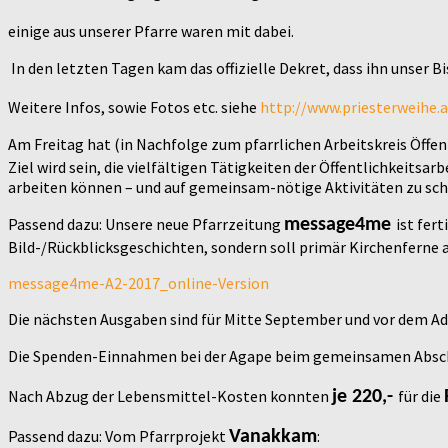
einige aus unserer Pfarre waren mit dabei.
In den letzten Tagen kam das offizielle Dekret, dass ihn unser Bis
Weitere Infos, sowie Fotos etc. siehe
http://www.priesterweihe.
Am Freitag hat (in Nachfolge zum pfarrlichen Arbeitskreis Öffe
Ziel wird sein, die vielfältigen Tätigkeiten der Öffentlichkeit
arbeiten können – und auf gemeinsam-nötige Aktivitäten zu sch
Passend dazu: Unsere neue Pfarrzeitung
ist fer
message4me
Bild-/Rückblicksgeschichten, sondern soll primär Kirchenferne 
message4me-A2-2017_online-Version
Die nächsten Ausgaben sind für Mitte September und vor dem Ad
Die Spenden-Einnahmen bei der Agape beim gemeinsamen Absc
Nach Abzug der Lebensmittel-Kosten konnten
für die
je 220,-
Passend dazu: Vom Pfarrprojekt
:
Vanakkam