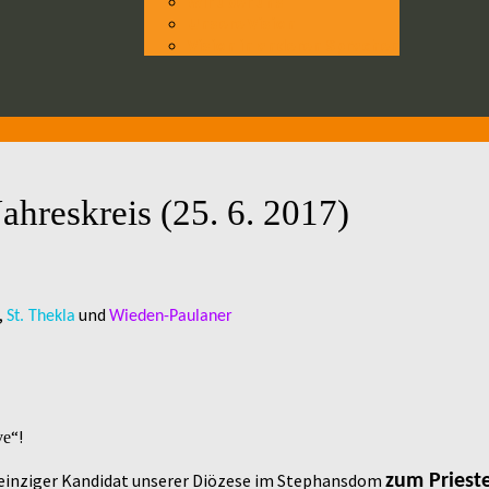
Wir über uns
Unsere Vision
Vision in anderen Sprachen
ahreskreis (25. 6. 2017)
,
und
St. Thekla
Wieden-Paulaner
“!
ve
 einziger Kandidat unserer Diözese im Stephansdom
zum Priest