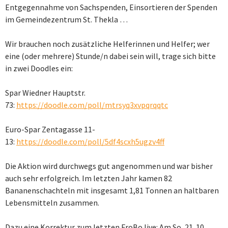
Entgegennahme von Sachspenden, Einsortieren der Spenden
im Gemeindezentrum St. Thekla …
Wir brauchen noch zusätzliche Helferinnen und Helfer; wer
eine (oder mehrere) Stunde/n dabei sein will, trage sich bitte
in zwei Doodles ein:
Spar Wiedner Hauptstr.
73:
https://doodle.com/poll/mtrsyq3xvpqrqqtc
Euro-Spar Zentagasse 11-
13:
https://doodle.com/poll/5df4scxh5ugzv4ff
Die Aktion wird durchwegs gut angenommen und war bisher
auch sehr erfolgreich. Im letzten Jahr kamen 82
Bananenschachteln mit insgesamt 1,81 Tonnen an haltbaren
Lebensmitteln zusammen.
Dazu eine Korrektur zum letzten FroBo live: Am So, 21. 10.