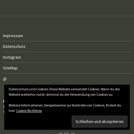
Impressum
Datenschutz
Instagram
SiteMap
@
Datenschutz und Cookies: Diese Website verwendet Cookies. Wenn du die
Website weiterhin nutzt, stimmst du der Verwendung von Cookies zu.
Röm.-kath. Pfarre zur Frohen Botschaft
Weitere Informationen, beispielsweise zur Kontrolle von Cookies, findest du
1040 Wien, Belvederegasse 25
hier:
Cookie-Richtlinie
Tel.: 01 / 505 50 60