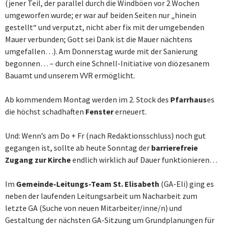
(jener Teil, der parallel durch die Windböen vor 2 Wochen
umgeworfen wurde; er war auf beiden Seiten nur „hinein
gestellt“ und verputzt, nicht aber fix mit der umgebenden
Mauer verbunden; Gott sei Dank ist die Mauer nächtens
umgefallen…). Am Donnerstag wurde mit der Sanierung
begonnen… – durch eine Schnell-Initiative von diözesanem
Bauamt und unserem VVR ermöglicht.
Ab kommendem Montag werden im 2. Stock des
Pfarrhaus
es
die höchst schadhaften
Fenster
erneuert.
Und: Wenn’s am Do + Fr (nach Redaktionsschluss) noch gut
gegangen ist, sollte ab heute Sonntag der
barrierefreie
Zugang zur Kirche
endlich wirklich auf Dauer funktionieren…
Im
Gemeinde-Leitungs-Team St. Elisabeth
(GA-Eli) ging es
neben der laufenden Leitungsarbeit um Nacharbeit zum
letzte GA (Suche von neuen Mitarbeiter/inne/n) und
Gestaltung der nächsten GA-Sitzung um Grundplanungen für