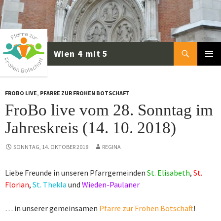
Zum
Inhalt
springen
Suchen
PRIMÄR
MENÜ
FROBO LIVE
,
PFARRE ZUR FROHEN BOTSCHAFT
FroBo live vom 28. Sonntag im
Jahreskreis (14. 10. 2018)
SONNTAG, 14. OKTOBER 2018
REGINA
Liebe Freunde in unseren Pfarrgemeinden
St. Elisabeth
,
St.
Florian
,
St. Thekla
und
Wieden-Paulaner
… in unserer gemeinsamen
Pfarre zur Frohen Botschaft
!