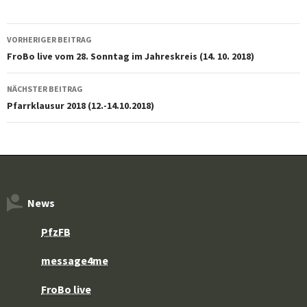
Beitragsnavigation
VORHERIGER BEITRAG
FroBo live vom 28. Sonntag im Jahreskreis (14. 10. 2018)
NÄCHSTER BEITRAG
Pfarrklausur 2018 (12.-14.10.2018)
News
PfzFB
message4me
FroBo live