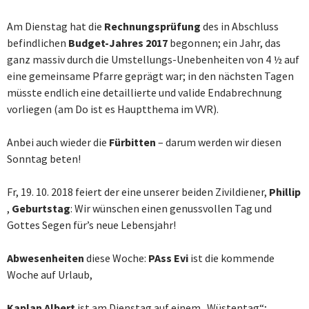
Am Dienstag hat die
Rechnungsprüfung
des in Abschluss
befindlichen
Budget-Jahres 2017
begonnen; ein Jahr, das
ganz massiv durch die Umstellungs-Unebenheiten von 4 ½ auf
eine gemeinsame Pfarre geprägt war; in den nächsten Tagen
müsste endlich eine detaillierte und valide Endabrechnung
vorliegen (am Do ist es Hauptthema im VVR).
Anbei auch wieder die
Fürbitten
– darum werden wir diesen
Sonntag beten!
Fr, 19. 10. 2018 feiert der eine unserer beiden Zivildiener,
Phillip
,
Geburtstag
: Wir wünschen einen genussvollen Tag und
Gottes Segen für’s neue Lebensjahr!
Abwesenheiten
diese Woche:
PAss Evi
ist die kommende
Woche auf Urlaub,
Kaplan Albert
ist am Dienstag auf einem „Wüstentag“;