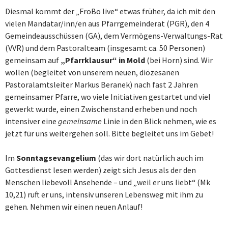
Diesmal kommt der „FroBo live“ etwas früher, da ich mit den
vielen Mandatar/inn/en aus Pfarrgemeinderat (PGR), den 4
Gemeindeausschüssen (GA), dem Vermögens-Verwaltungs-Rat
(VVR) und dem Pastoralteam (insgesamt ca. 50 Personen)
gemeinsam auf
„Pfarrklausur“ in Mold
(bei Horn) sind. Wir
wollen (begleitet von unserem neuen, diözesanen
Pastoralamtsleiter Markus Beranek) nach fast 2 Jahren
gemeinsamer Pfarre, wo viele Initiativen gestartet und viel
gewerkt wurde, einen Zwischenstand erheben und noch
intensiver eine
gemeinsame
Linie in den Blick nehmen, wie es
jetzt für uns weitergehen soll. Bitte begleitet uns im Gebet!
Im
Sonntagsevangelium
(das wir dort natürlich auch im
Gottesdienst lesen werden) zeigt sich Jesus als der den
Menschen liebevoll Ansehende – und „weil er uns liebt“ (Mk
10,21) ruft er uns, intensiv unseren Lebensweg mit ihm zu
gehen. Nehmen wir einen neuen Anlauf!