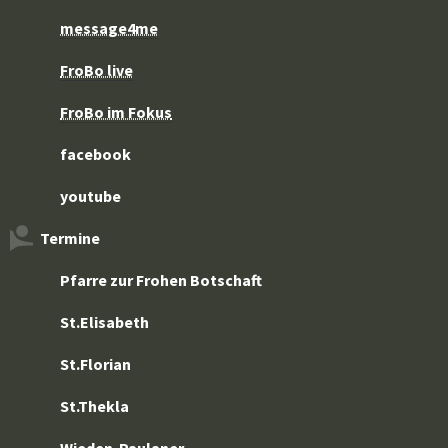
message4me
FroBo live
FroBo im Fokus
facebook
youtube
Termine
Pfarre zur Frohen Botschaft
St.Elisabeth
St.Florian
St.Thekla