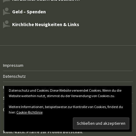
Geld – Spenden
Kirchliche Neuigkeiten & Links
Impressum
Datenschutz
Instagram
Datenschutz und Cookies: Diese Website verwendet Cookies. Wenn du die
Website weiterhin nutzt, stimmst du der Verwendung von Cookies zu.
SiteMap
Weitere Informationen, beispielsweise zur Kontrolle von Cookies, findest du
@
hier:
Cookie-Richtlinie
Röm.-kath. Pfarre zur Frohen Botschaft