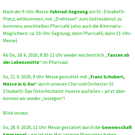
Nach der 9-Uhr-Messe:
Fahrrad-Segnung
am St.-Elisabeth-
Platz; willkommen, mit „Drahtesel“ zum Gottesdienst zu
kommen; anschließen Pfarrcafé (also auch die Alternativ-
Möglichkeit: ca. 10-Uhr-Segnung, dann Pfarrcafé, dann 11-Uhr-
Messe).
Ab Do, 18. 6. 2020, 9:30-11 Uhr wieder wöchentlich „
Tanzen ab
der Lebensmitte
“ im Pfarrsaal
So, 21. 6. 2020, 9 Uhr: Messe gestaltet mit „
Franz Schubert,
Messe in G-Dur
“ durch unseren Chor und Orchester St.
Elisabeth: Das Osterhochamt musste ausfallen – jetzt aber
können wir wieder „loslegen“!
Blick voraus:
So, 28. 6. 2020, 11 Uhr: Messe gestaltet durch die
Gemeinschaft
Emmanuel
– ein letztes Mal: Interne Planungen haben