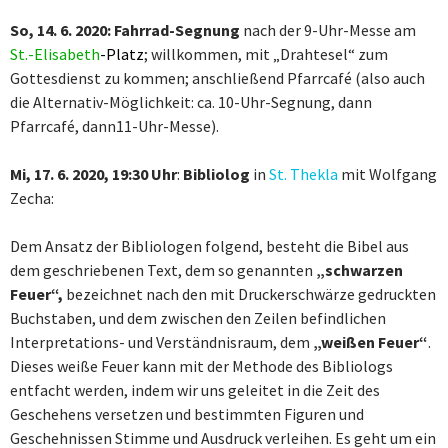
So, 14. 6. 2020: Fahrrad-Segnung
nach der 9-Uhr-Messe am
St.-Elisabeth
-Platz
; willkommen, mit „Drahtesel“ zum
Gottesdienst zu kommen; anschließend Pfarrcafé (also auch
die Alternativ-Möglichkeit: ca. 10-Uhr-Segnung, dann
Pfarrcafé, dann11-Uhr-Messe).
Mi, 17. 6. 2020, 19:30 Uhr
:
Bibliolog
in
St. Thekla
mit Wolfgang
Zecha:
Dem Ansatz der Bibliologen folgend, besteht die Bibel aus
dem geschriebenen Text, dem so genannten
„schwarzen
Feuer“,
bezeichnet nach den mit Druckerschwärze gedruckten
Buchstaben, und dem zwischen den Zeilen befindlichen
Interpretations- und Verständnisraum, dem
„weißen Feuer“
.
Dieses weiße Feuer kann mit der Methode des Bibliologs
entfacht werden, indem wir uns geleitet in die Zeit des
Geschehens versetzen und bestimmten Figuren und
Geschehnissen Stimme und Ausdruck verleihen. Es geht um ein