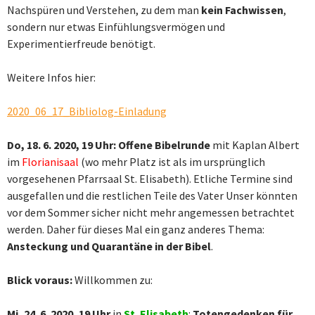
Nachspüren und Verstehen, zu dem man
kein Fachwissen
,
sondern nur etwas Einfühlungsvermögen und
Experimentierfreude benötigt.
Weitere Infos hier:
2020_06_17_Bibliolog-Einladung
Do, 18. 6. 2020, 19 Uhr: Offene Bibelrunde
mit Kaplan Albert
im
Florianisaal
(wo mehr Platz ist als im ursprünglich
vorgesehenen Pfarrsaal St. Elisabeth). Etliche Termine sind
ausgefallen und die restlichen Teile des Vater Unser könnten
vor dem Sommer sicher nicht mehr angemessen betrachtet
werden. Daher für dieses Mal ein ganz anderes Thema:
Ansteckung und Quarantäne in der Bibel
.
Blick voraus
:
Willkommen zu:
Mi, 24. 6. 2020, 19 Uhr
in
St. Elisabeth
:
Totengedenken für