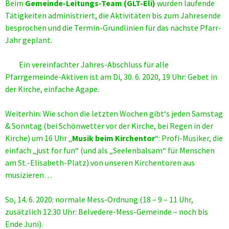
Beim
Gemeinde-Leitungs-Team (GLT-Eli)
wurden laufende
Tätigkeiten administriert, die Aktivitäten bis zum Jahresende
besprochen und die Termin-Grundlinien für das nächste Pfarr-
Jahr geplant.
Ein vereinfachter Jahres-Abschluss für alle
Pfarrgemeinde-Aktiven ist am Di, 30. 6. 2020, 19 Uhr: Gebet in
der Kirche, einfache Agape.
Weiterhin: Wie schon die letzten Wochen gibt‘s jeden Samstag
& Sonntag (bei Schönwetter vor der Kirche, bei Regen in der
Kirche) um 16 Uhr „
Musik beim Kirchentor
“: Profi-Musiker, die
einfach „just for fun“ (und als „Seelenbalsam“ für Menschen
am St.-Elisabeth-Platz) von unseren Kirchentoren aus
musizieren…
So, 14. 6. 2020: normale Mess-Ordnung (18 – 9 – 11 Uhr,
zusätzlich 12:30 Uhr: Belvedere-Mess-Gemeinde – noch bis
Ende Juni).