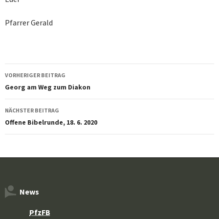
Pfarrer Gerald
Beitragsnavigation
VORHERIGER BEITRAG
Georg am Weg zum Diakon
NÄCHSTER BEITRAG
Offene Bibelrunde, 18. 6. 2020
News
PfzFB