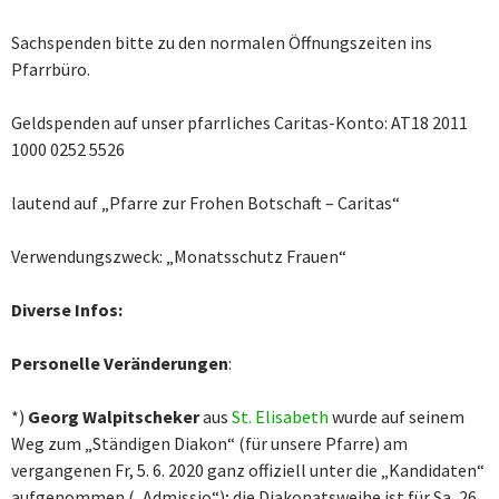
Sachspenden bitte zu den normalen Öffnungszeiten ins
Pfarrbüro.
Geldspenden auf unser pfarrliches Caritas-Konto: AT18 2011
1000 0252 5526
lautend auf „Pfarre zur Frohen Botschaft – Caritas“
Verwendungszweck: „Monatsschutz Frauen“
Diverse Infos:
Personelle Veränderungen
:
*)
Georg Walpitscheker
aus
St. Elisabeth
wurde auf seinem
Weg zum „Ständigen Diakon“ (für unsere Pfarre) am
vergangenen Fr, 5. 6. 2020 ganz offiziell unter die „Kandidaten“
aufgenommen („Admissio“); die Diakonatsweihe ist für Sa, 26.