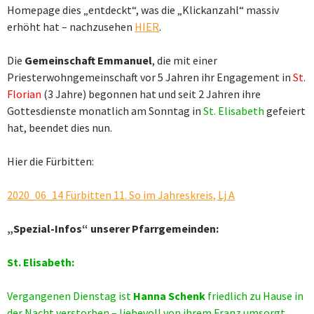
Homepage dies „entdeckt“, was die „Klickanzahl“ massiv
erhöht hat – nachzusehen
HIER
.
Die
Gemeinschaft Emmanuel
, die mit einer
Priesterwohngemeinschaft vor 5 Jahren ihr Engagement in
St.
Florian
(3 Jahre) begonnen hat und seit 2 Jahren ihre
Gottesdienste monatlich am Sonntag in
St. Elisabeth
gefeiert
hat, beendet dies nun.
Hier die Fürbitten:
2020_06_14 Fürbitten 11. So im Jahreskreis, Lj A
„Spezial-Infos“ unserer Pfarrgemeinden:
St. Elisabeth:
Vergangenen Dienstag ist
Hanna Schenk
friedlich zu Hause in
der Nacht verstorben – liebevoll von ihrem Franz umsorgt.