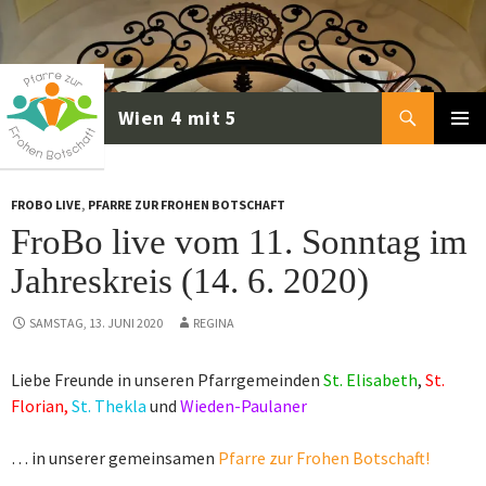
Zum
Inhalt
springen
Suchen
PRIMÄR
MENÜ
FROBO LIVE
,
PFARRE ZUR FROHEN BOTSCHAFT
FroBo live vom 11. Sonntag im
Jahreskreis (14. 6. 2020)
SAMSTAG, 13. JUNI 2020
REGINA
Liebe Freunde in unseren Pfarrgemeinden
St. Elisabeth
,
St.
Florian,
St. Thekla
und
Wieden-Paulaner
… in unserer gemeinsamen
Pfarre zur Frohen Botschaft!