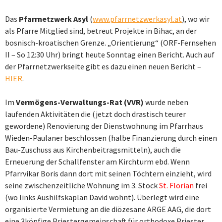
Das
Pfarrnetzwerk Asyl
(
www.pfarrnetzwerkasyl.at
), wo wir
als Pfarre Mitglied sind, betreut Projekte in Bihac, an der
bosnisch-kroatischen Grenze. „Orientierung“ (ORF-Fernsehen
II – So 12:30 Uhr) bringt heute Sonntag einen Bericht. Auch auf
der Pfarrnetzwerkseite gibt es dazu einen neuen Bericht –
HIER
.
Im
Vermögens-Verwaltungs-Rat (VVR)
wurde neben
laufenden Aktivitäten die (jetzt doch drastisch teurer
gewordene) Renovierung der Dienstwohnung im Pfarrhaus
Wieden-Paulaner beschlossen (halbe Finanzierung durch einen
Bau-Zuschuss aus Kirchenbeitragsmitteln), auch die
Erneuerung der Schallfenster am Kirchturm ebd. Wenn
Pfarrvikar Boris dann dort mit seinen Töchtern einzieht, wird
seine zwischenzeitliche Wohnung im 3. Stock
St. Florian
frei
(wo links Aushilfskaplan David wohnt). Überlegt wird eine
organisierte Vermietung an die diözesane ARGE AAG, die dort
eine 3köpfige Priestergemeinschaft für orthodoxe Priester