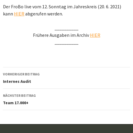
Der FroBo live vom 12. Sonntag im Jahreskreis (20. 6. 2021)
kann
HIER
abgerufen werden.
__________
Frühere Ausgaben im Archiv
HIER
__________
Beitragsnavigation
VORHERIGER BEITRAG
Internes Audit
NÄCHSTER BEITRAG
Team 17.000+