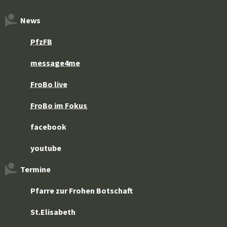
News
PfzFB
message4me
FroBo live
FroBo im Fokus
facebook
youtube
Termine
Pfarre zur Frohen Botschaft
St.Elisabeth