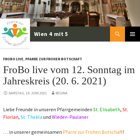
Zum
Inhalt
springen
Suchen
PRIMÄR
MENÜ
FROBO LIVE
,
PFARRE ZUR FROHEN BOTSCHAFT
FroBo live vom 12. Sonntag im
Jahreskreis (20. 6. 2021)
SAMSTAG, 19. JUNI 2021
REGINA
Liebe Freunde in unseren Pfarrgemeinden
St. Elisabeth
,
St.
Florian
,
St. Thekla
und
Wieden-Paulaner
… in unserer gemeinsamen
Pfarre zur Frohen Botschaft
!