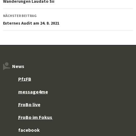
Wanderungen Laudato Sii
NÄCHSTER BEITRAG
Externes Audit am 24. 8. 2021
News
PfzFB
message4me
FroBo live
FroBo im Fokus
facebook