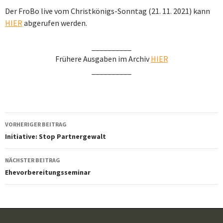
Der FroBo live vom Christkönigs-Sonntag (21. 11. 2021) kann
HIER
abgerufen werden.
__________
Frühere Ausgaben im Archiv
HIER
__________
Beitragsnavigation
VORHERIGER BEITRAG
Initiative: Stop Partnergewalt
NÄCHSTER BEITRAG
Ehevorbereitungsseminar