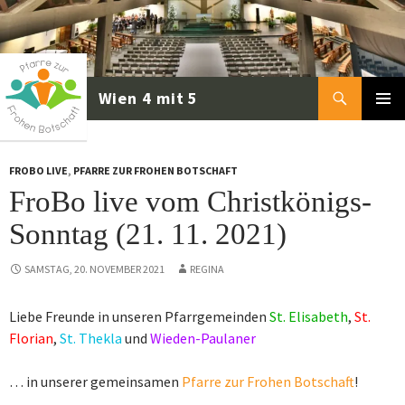
Zum
Inhalt
springen
Suchen
PRIMÄR
MENÜ
FROBO LIVE
,
PFARRE ZUR FROHEN BOTSCHAFT
FroBo live vom Christkönigs-
Sonntag (21. 11. 2021)
SAMSTAG, 20. NOVEMBER 2021
REGINA
Liebe Freunde in unseren Pfarrgemeinden
St. Elisabeth
,
St.
Florian
,
St. Thekla
und
Wieden-Paulaner
… in unserer gemeinsamen
Pfarre zur Frohen Botschaft
!