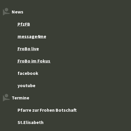
News
PfzFB
message4me
FroBo live
FroBo im Fokus
facebook
youtube
Termine
Pfarre zur Frohen Botschaft
St.Elisabeth