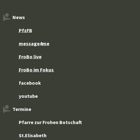
News
PfzFB
message4me
FroBo live
FroBo im Fokus
facebook
youtube
Termine
Pfarre zur Frohen Botschaft
St.Elisabeth