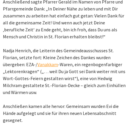
Anschließend sagte Pfarrer Gerald im Namen von Pfarre und
Pfarrgemeinde Dank: „In Deiner Nähe zu leben und mit Dir
zusammen zu arbeiten hat einfach gut getan: Vielen Dank für
all die gemeinsame Zeit! Und wenn auch jetzt Deine
‚berufliche Zeit‘ zu Ende geht, bin ich froh, dass Du uns als
Mensch und Christin in St. Florian erhalten bleibst!“
Nadja Henrich, die Leiterin des Gemeindeausschusses St.
Florian, setzte fort: Kleine Zeichen des Dankes wurden
übergeben: EZA-/
Vanakkam
-Waren, ein regenbogenfarbiger
„Lektorenkragen“ („… weil Du ja Gott sei Dank weiter mit uns
Wort-Gottes-Feiern gestalten wirst“), eine von Hedwig
Milchram gestaltete St.-Florian-Decke – gleich zum Einhüllen
und Wärmen usw.
Anschließen kamen alle hervor: Gemeinsam wurden Evi die
Hände aufgelegt und sie für ihren neuen Lebensabschnitt
gesegnet.