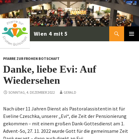
Zum
Inhalt
springen
Suchen
PRIMÄR
MENÜ
PFARRE ZUR FROHEN BOTSCHAFT
Danke, liebe Evi: Auf
Wiedersehen
SONNTAG, 4. DEZEMBER 2022
GERALD
Nach über 11 Jahren Dienst als Pastoralassistentin ist für
Eveline Czeschka, unserer „Evi“, die Zeit der Pensionierung
gekommen – mit einem großen Dank-Gottesdienst am 1.
Advent-So, 27. 11. 2022 wurde Gott für die gemeinsame Zeit
Dank gesagt – dann auch direkt an Evi: