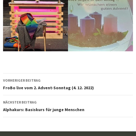
Beitragsnavigation
VORHERIGER BEITRAG
FroBo live vom 2. Advent-Sonntag (4. 12. 2022)
NÄCHSTER BEITRAG
Alphakurs: Basiskurs für junge Menschen