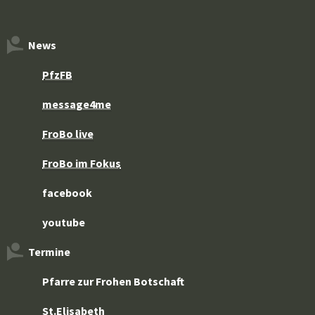
News
PfzFB
message4me
FroBo live
FroBo im Fokus
facebook
youtube
Termine
Pfarre zur Frohen Botschaft
St.Elisabeth