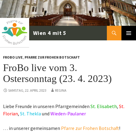
Zum
Inhalt
springen
Suchen
PRIMÄR
MENÜ
FROBO LIVE
,
PFARRE ZUR FROHEN BOTSCHAFT
FroBo live vom 3.
Ostersonntag (23. 4. 2023)
SAMSTAG, 22. APRIL 2023
REGINA
Liebe Freunde in unseren Pfarrgemeinden
St. Elisabeth
,
St.
Florian
,
St. Thekla
und
Wieden-Paulaner
… in unserer gemeinsamen
Pfarre zur Frohen Botschaft
!