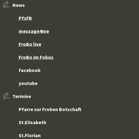
News
PfzFB
message4me
FroBo live
FroBo im Fokus
facebook
youtube
Termine
Pfarre zur Frohen Botschaft
St.Elisabeth
St.Florian