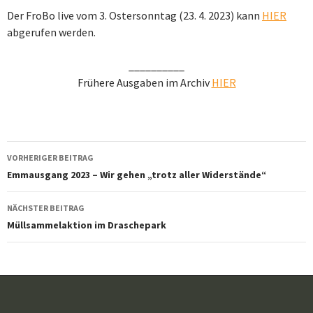
Der FroBo live vom 3. Ostersonntag (23. 4. 2023) kann
HIER
abgerufen werden.
__________
Frühere Ausgaben im Archiv
HIER
Beitragsnavigation
VORHERIGER BEITRAG
Emmausgang 2023 – Wir gehen „trotz aller Widerstände“
NÄCHSTER BEITRAG
Müllsammelaktion im Draschepark