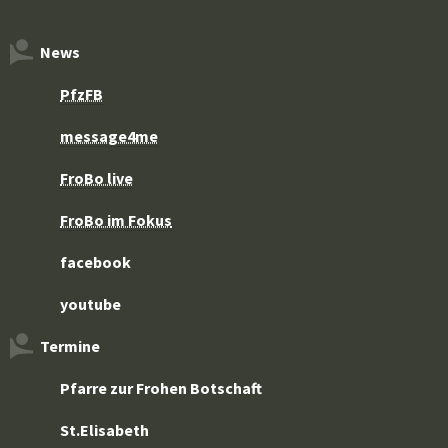
News
PfzFB
message4me
FroBo live
FroBo im Fokus
facebook
youtube
Termine
Pfarre zur Frohen Botschaft
St.Elisabeth