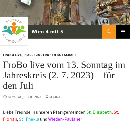
Zum
Inhalt
springen
Suchen
PRIMÄR
MENÜ
FROBO LIVE
,
PFARRE ZUR FROHEN BOTSCHAFT
FroBo live vom 13. Sonntag im
Jahreskreis (2. 7. 2023) – für
den Juli
SAMSTAG, 1. JULI 2023
REGINA
Liebe Freunde in unseren Pfarrgemeinden
St. Elisabeth
,
St.
Florian
,
St. Thekla
und
Wieden-Paulaner