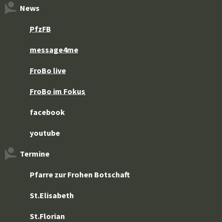
News
PfzFB
message4me
FroBo live
FroBo im Fokus
facebook
youtube
Termine
Pfarre zur Frohen Botschaft
St.Elisabeth
St.Florian