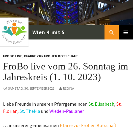
Zum
Inhalt
springen
Suchen
PRIMÄR
MENÜ
FROBO LIVE
,
PFARRE ZUR FROHEN BOTSCHAFT
FroBo live vom 26. Sonntag im
Jahreskreis (1. 10. 2023)
SAMSTAG, 30. SEPTEMBER 2023
REGINA
Liebe Freunde in unseren Pfarrgemeinden
St. Elisabeth
,
St.
Florian
,
St. Thekla
und
Wieden-Paulaner
… in unserer gemeinsamen
Pfarre zur Frohen Botschaft
!