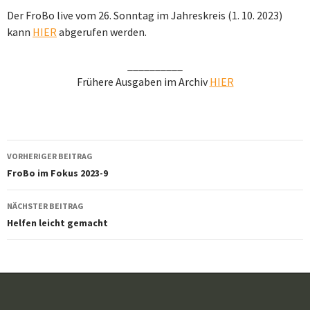
Der FroBo live vom 26. Sonntag im Jahreskreis (1. 10. 2023)
kann
HIER
abgerufen werden.
__________
Frühere Ausgaben im Archiv
HIER
Beitragsnavigation
VORHERIGER BEITRAG
FroBo im Fokus 2023-9
NÄCHSTER BEITRAG
Helfen leicht gemacht