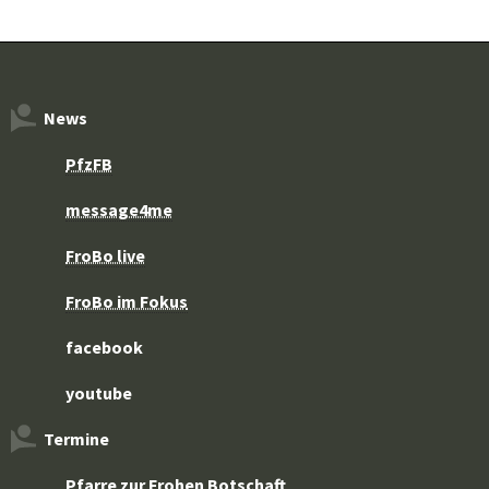
News
PfzFB
message4me
FroBo live
FroBo im Fokus
facebook
youtube
Termine
Pfarre zur Frohen Botschaft