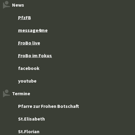
News
PfzFB
message4me
FroBo live
FroBo im Fokus
facebook
youtube
Termine
Pfarre zur Frohen Botschaft
St.Elisabeth
St.Florian