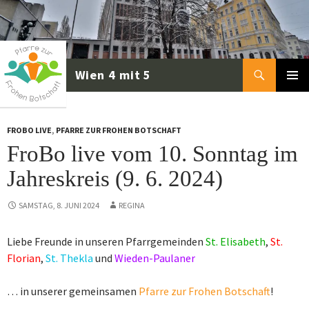
Zum
Inhalt
springen
Suchen
PRIMÄR
MENÜ
FROBO LIVE
,
PFARRE ZUR FROHEN BOTSCHAFT
FroBo live vom 10. Sonntag im
Jahreskreis (9. 6. 2024)
SAMSTAG, 8. JUNI 2024
REGINA
Liebe Freunde in unseren Pfarrgemeinden
St. Elisabeth
,
St.
Florian
,
St. Thekla
und
Wieden-Paulaner
… in unserer gemeinsamen
Pfarre zur Frohen Botschaft
!