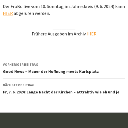
Der FroBo live vom 10. Sonntag im Jahreskreis (9. 6. 2024) kann
HIER
abgerufen werden.
__________
Frühere Ausgaben im Archiv
HIER
Beitragsnavigation
VORHERIGER BEITRAG
Good News – Mauer der Hoffnung meets Karlsplatz
NÄCHSTER BEITRAG
Fr, 7. 6. 2024: Lange Nacht der Kirchen – attraktiv wie eh und je