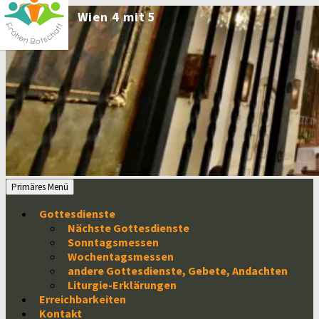
Zum
Inhalt
springen
Suchen
Primäres Menü
Gottesdienste
Nächste Gottesdienste
Sonntagsmessen
Wochentagsmessen
andere Gottesdienste, Gebete, Andachten
Liturgie-Erklärungen
Erreichbarkeiten
Kontakt