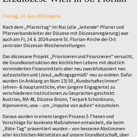
Freitag, 14. Juni 2024
regina
Nach dem „Pfarrertag“ im Mai (alle „leitende“ Pfarrer und
Pfarrverbandsleiter der Diözese mit Diözesanregierung) war
auch am Fr, 14. 6. 2024 unsere St. Florian-Kirche der Ort
zentraler Diözesan-Weichenstellungen.
Das diözesane Projekt „Priorisieren und Finanzieren“ versucht,
die Grundkonstruktion des kirchlichen Lebens mit deutlich
verminderten Finanzmitteln aber neu zweckfokussiert neu
aufzustellen und (Jesu) „auftragsgemäß“ neu zu ordnen. Dafür
wurden (in Anklang an Num 13) 50 „Kundschafter/innen“
(ehren- & hauptamtliche, eher jüngere Engagierte) zu
verschiedenen Institutionen zu Gesprächen geschickt:
Austrian, MA 48, Diözese Brünn, Tierpark Schönbrunn,
Alpenverein, usw. – um „Impulse von außen“ einzuholen.
Daraus wurden in einem langen Prozess 5 Thesen und
Vorschläge für konkrete Maßnahmen entwickelt, die beim
„Räte-Tag“ präsentiert wurden – von besseren Abstimmen
aller kirchlichen Aktivitäten auf unsere Grundbotschaft, über