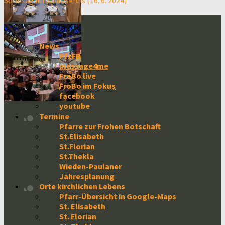
Sonntag im Jahreskreis (16. 6. 2024)
News
PfzFB
message4me
FroBo live
FroBo im Fokus
facebook
youtube
Termine
Pfarre zur Frohen Botschaft
St.Elisabeth
St.Florian
St.Thekla
Wieden-Paulaner
Jahresplanung
Orte kirchlichen Lebens
Pfarr-Übersicht in Google-Maps
St. Elisabeth
St. Florian