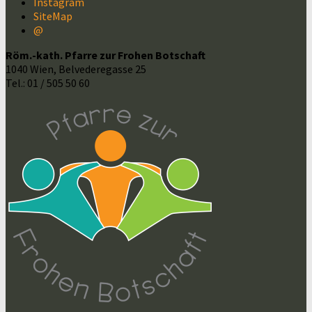
Instagram
SiteMap
@
Röm.-kath. Pfarre zur Frohen Botschaft
1040 Wien, Belvederegasse 25
Tel.: 01 / 505 50 60