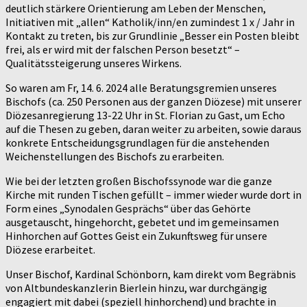
deutlich stärkere Orientierung am Leben der Menschen,
Initiativen mit „allen“ Katholik/inn/en zumindest 1 x / Jahr in
Kontakt zu treten, bis zur Grundlinie „Besser ein Posten bleibt
frei, als er wird mit der falschen Person besetzt“ –
Qualitätssteigerung unseres Wirkens.
So waren am Fr, 14. 6. 2024 alle Beratungsgremien unseres
Bischofs (ca. 250 Personen aus der ganzen Diözese) mit unserer
Diözesanregierung 13-22 Uhr in St. Florian zu Gast, um Echo
auf die Thesen zu geben, daran weiter zu arbeiten, sowie daraus
konkrete Entscheidungsgrundlagen für die anstehenden
Weichenstellungen des Bischofs zu erarbeiten.
Wie bei der letzten großen Bischofssynode war die ganze
Kirche mit runden Tischen gefüllt – immer wieder wurde dort in
Form eines „Synodalen Gesprächs“ über das Gehörte
ausgetauscht, hingehorcht, gebetet und im gemeinsamen
Hinhorchen auf Gottes Geist ein Zukunftsweg für unsere
Diözese erarbeitet.
Unser Bischof, Kardinal Schönborn, kam direkt vom Begräbnis
von Altbundeskanzlerin Bierlein hinzu, war durchgängig
engagiert mit dabei (speziell hinhorchend) und brachte in