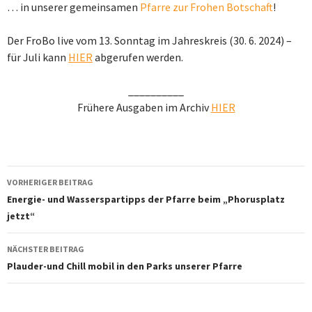
… in unserer gemeinsamen
Pfarre zur Frohen Botschaft
!
Der FroBo live vom 13. Sonntag im Jahreskreis (30. 6. 2024) –
für Juli kann
HIER
abgerufen werden.
__________
Frühere Ausgaben im Archiv
HIER
Beitragsnavigation
VORHERIGER BEITRAG
Energie- und Wasserspartipps der Pfarre beim „Phorusplatz
jetzt“
NÄCHSTER BEITRAG
Plauder-und Chill mobil in den Parks unserer Pfarre