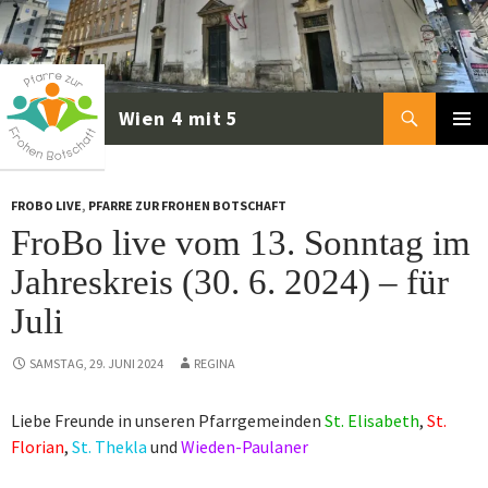
Zum
Inhalt
springen
Suchen
PRIMÄR
MENÜ
FROBO LIVE
,
PFARRE ZUR FROHEN BOTSCHAFT
FroBo live vom 13. Sonntag im
Jahreskreis (30. 6. 2024) – für
Juli
SAMSTAG, 29. JUNI 2024
REGINA
Liebe Freunde in unseren Pfarrgemeinden
St. Elisabeth
,
St.
Florian
,
St. Thekla
und
Wieden-Paulaner