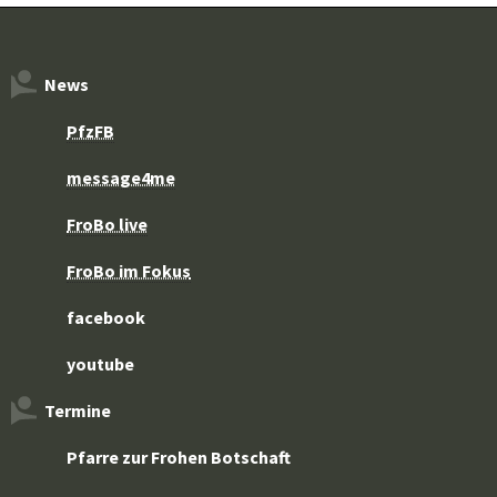
News
PfzFB
message4me
FroBo live
FroBo im Fokus
facebook
youtube
Termine
Pfarre zur Frohen Botschaft