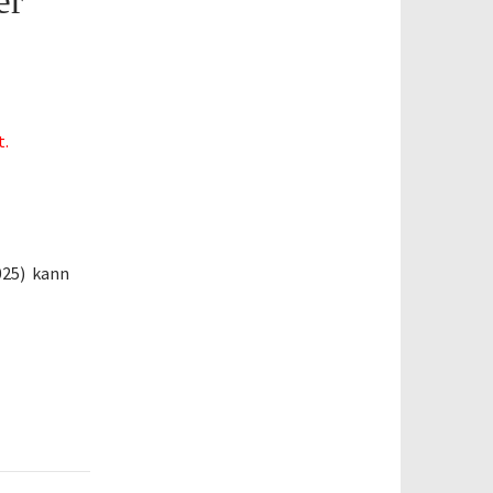
er
t.
2025) kann