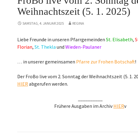
FroBo live vom 2. Sonntag d
Weihnachtszeit (5. 1. 2025)
SAMSTAG, 4. JANUAR 2025
REGINA
Liebe Freunde in unseren Pfarrgemeinden
St. Elisabeth
,
S
Florian
,
St. Thekla
und
Wieden-Paulaner
… in unserer gemeinsamen
Pfarre zur Frohen Botschaft
!
Der FroBo live vom 2. Sonntag der Weihnachtszeit (5. 1. 
HIER
abgerufen werden.
__________
Frühere Ausgaben im Archiv
HIER
v
Beitragsnavigation