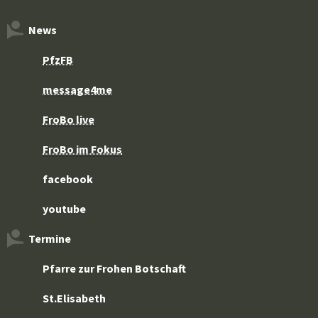
News
PfzFB
message4me
FroBo live
FroBo im Fokus
facebook
youtube
Termine
Pfarre zur Frohen Botschaft
St.Elisabeth