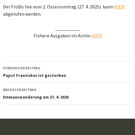
Der FroBo live vom 2. Ostersonntag (27. 4. 2025)
kann
HIER
abgerufen werden.
__________
Frühere Ausgaben im Archiv
HIER
Beitragsnavigation
VORHERIGER BEITRAG
Papst Franziskus ist gestorben
NÄCHSTER BEITRAG
Emmauswanderung am 27. 4. 2025