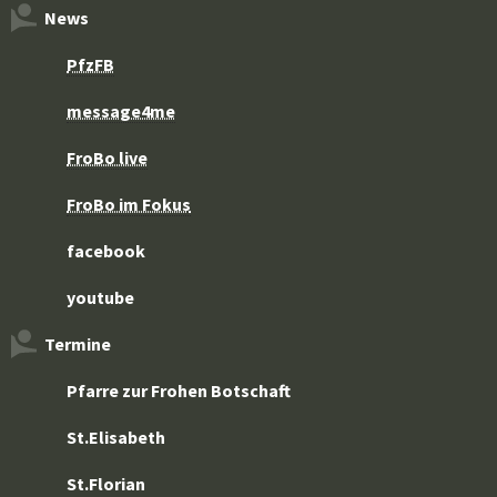
News
PfzFB
message4me
FroBo live
FroBo im Fokus
facebook
youtube
Termine
Pfarre zur Frohen Botschaft
St.Elisabeth
St.Florian