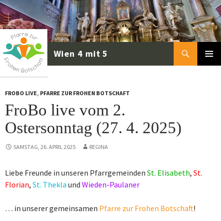
Zum
Inhalt
springen
Suchen
PRIMÄR
MENÜ
FROBO LIVE
,
PFARRE ZUR FROHEN BOTSCHAFT
FroBo live vom 2.
Ostersonntag (27. 4. 2025)
SAMSTAG, 26. APRIL 2025
REGINA
Liebe Freunde in unseren Pfarrgemeinden
St. Elisabeth
,
St.
Florian
,
St. Thekla
und
Wieden-Paulaner
… in unserer gemeinsamen
Pfarre zur Frohen Botschaft
!