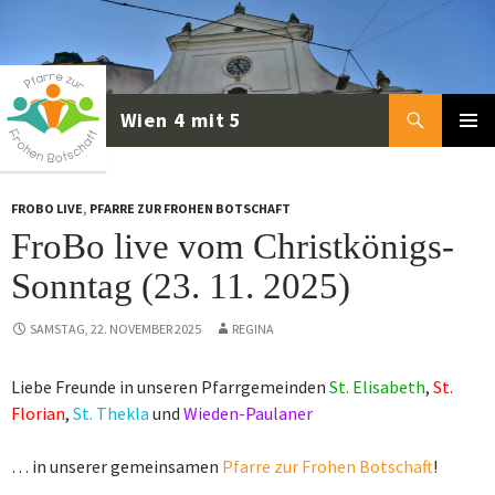
Zum
Inhalt
springen
Suchen
PRIMÄR
MENÜ
FROBO LIVE
,
PFARRE ZUR FROHEN BOTSCHAFT
FroBo live vom Christkönigs-
Sonntag (23. 11. 2025)
SAMSTAG, 22. NOVEMBER 2025
REGINA
Liebe Freunde in unseren Pfarrgemeinden
St. Elisabeth
,
St.
Florian
,
St. Thekla
und
Wieden-Paulaner
… in unserer gemeinsamen
Pfarre zur Frohen Botschaft
!