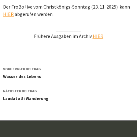
Der FroBo live vom Christkönigs-Sonntag (23. 11. 2025)
kann
HIER
abgerufen werden.
__________
Frühere Ausgaben im Archiv
HIER
Beitragsnavigation
VORHERIGER BEITRAG
Wasser des Lebens
NÄCHSTER BEITRAG
Laudato Si Wanderung