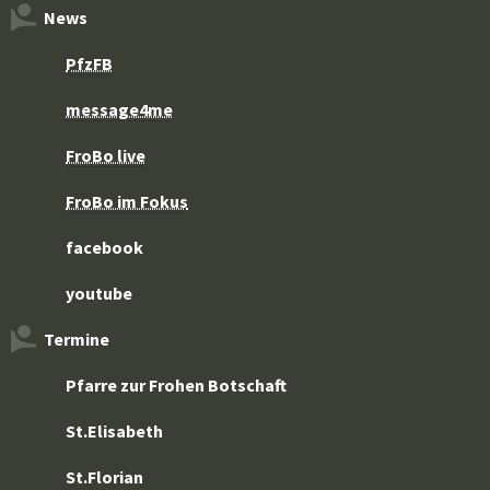
News
PfzFB
message4me
FroBo live
FroBo im Fokus
facebook
youtube
Termine
Pfarre zur Frohen Botschaft
St.Elisabeth
St.Florian